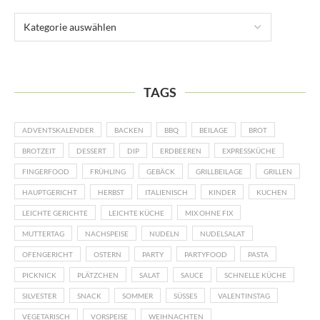
TAGS
ADVENTSKALENDER
BACKEN
BBQ
BEILAGE
BROT
BROTZEIT
DESSERT
DIP
ERDBEEREN
EXPRESSKÜCHE
FINGERFOOD
FRÜHLING
GEBÄCK
GRILLBEILAGE
GRILLEN
HAUPTGERICHT
HERBST
ITALIENISCH
KINDER
KUCHEN
LEICHTE GERICHTE
LEICHTE KÜCHE
MIX OHNE FIX
MUTTERTAG
NACHSPEISE
NUDELN
NUDELSALAT
OFENGERICHT
OSTERN
PARTY
PARTYFOOD
PASTA
PICKNICK
PLÄTZCHEN
SALAT
SAUCE
SCHNELLE KÜCHE
SILVESTER
SNACK
SOMMER
SÜSSES
VALENTINSTAG
VEGETARISCH
VORSPEISE
WEIHNACHTEN