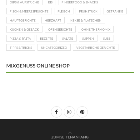
DIPS & AUFSTRICHE
EIS
FINGERFOOD & SNACKS
FISCH & MEERESFRÜCHTE
FLEISCH
FRÜHSTÜCK
GETRÄNKE
HAUPTGERICHTE
HERZHAFT
KEKSE & PLÄTZCHEN
KUCHEN & GEBÄCK
OFENGERICHTE
OHNE THERMOMIX
PIZZA & PASTA
REZEPTE
SALATE
SUPPEN
SÜSS
TIPPS & TRICKS
UNCATEGORIZED
VEGETARISCHE GERICHTE
MIXGENUSS ONLINE SHOP
ZUM SEITENANFANG