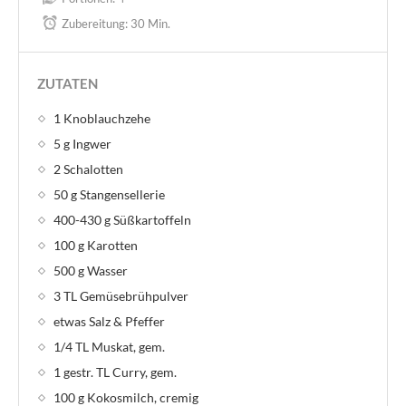
Zubereitung:
30 Min.
ZUTATEN
1 Knoblauchzehe
5 g Ingwer
2 Schalotten
50 g Stangensellerie
400-430 g Süßkartoffeln
100 g Karotten
500 g Wasser
3 TL Gemüsebrühpulver
etwas Salz & Pfeffer
1/4 TL Muskat, gem.
1 gestr. TL Curry, gem.
100 g Kokosmilch, cremig