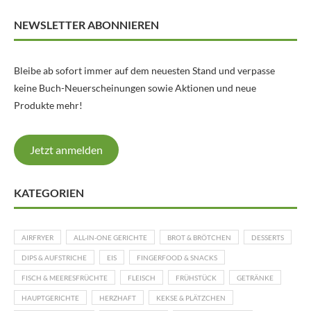
NEWSLETTER ABONNIEREN
Bleibe ab sofort immer auf dem neuesten Stand und verpasse
keine Buch-Neuerscheinungen sowie Aktionen und neue
Produkte mehr!
Jetzt anmelden
KATEGORIEN
AIRFRYER
ALL-IN-ONE GERICHTE
BROT & BRÖTCHEN
DESSERTS
DIPS & AUFSTRICHE
EIS
FINGERFOOD & SNACKS
FISCH & MEERESFRÜCHTE
FLEISCH
FRÜHSTÜCK
GETRÄNKE
HAUPTGERICHTE
HERZHAFT
KEKSE & PLÄTZCHEN