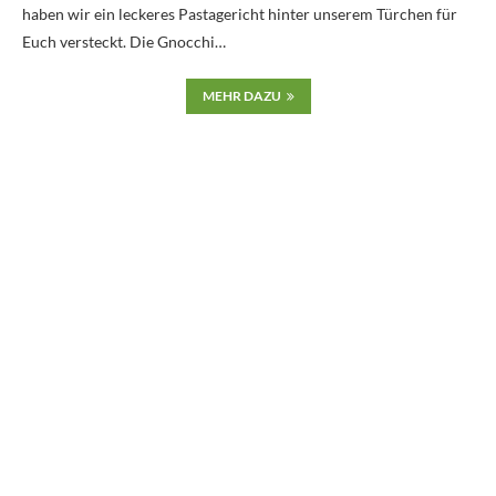
haben wir ein leckeres Pastagericht hinter unserem Türchen für
Euch versteckt. Die Gnocchi…
MEHR DAZU