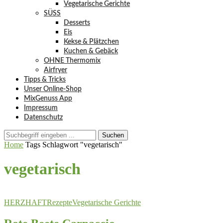
Vegetarische Gerichte
SÜSS
Desserts
Eis
Kekse & Plätzchen
Kuchen & Gebäck
OHNE Thermomix
Airfryer
Tipps & Tricks
Unser Online-Shop
MixGenuss App
Impressum
Datenschutz
Suchen
Home
Tags
Schlagwort "vegetarisch"
vegetarisch
HERZHAFT
Rezepte
Vegetarische Gerichte