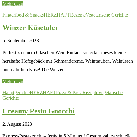
Mehr dazu
Fingerfood & Snacks
HERZHAFT
Rezepte
Vegetarische Gerichte
Winzer Käsetaler
5. September 2023
Perfekt zu einem Gläschen Wein Einfach so lecker dieses kleine
herzhafte Hefegebäck mit Schmandcreme, Weintrauben, Walnüssen
und natürlich Käse! Die Winzer…
Mehr dazu
Hauptgerichte
HERZHAFT
Pizza & Pasta
Rezepte
Vegetarische
Gerichte
Creamy Pesto Gnocchi
2. August 2023
Express-Pastagericht – fertig in 5 Minuten! Gestern gab es schnelle