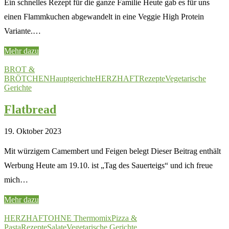
Ein schnelles Rezept für die ganze Familie Heute gab es für uns
einen Flammkuchen abgewandelt in eine Veggie High Protein
Variante.…
Mehr dazu
BROT &
BRÖTCHEN
Hauptgerichte
HERZHAFT
Rezepte
Vegetarische
Gerichte
Flatbread
19. Oktober 2023
Mit würzigem Camembert und Feigen belegt Dieser Beitrag enthält
Werbung Heute am 19.10. ist „Tag des Sauerteigs“ und ich freue
mich…
Mehr dazu
HERZHAFT
OHNE Thermomix
Pizza &
Pasta
Rezepte
Salate
Vegetarische Gerichte