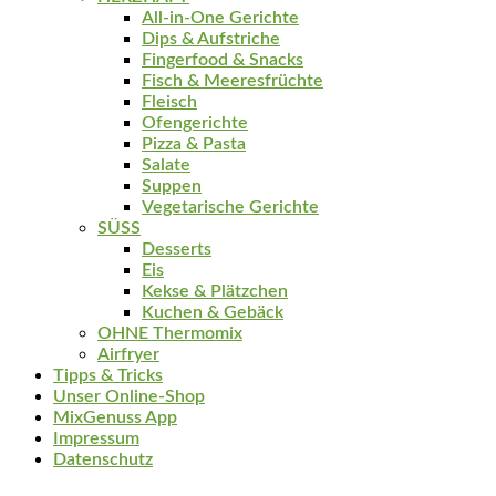
All-in-One Gerichte
Dips & Aufstriche
Fingerfood & Snacks
Fisch & Meeresfrüchte
Fleisch
Ofengerichte
Pizza & Pasta
Salate
Suppen
Vegetarische Gerichte
SÜSS
Desserts
Eis
Kekse & Plätzchen
Kuchen & Gebäck
OHNE Thermomix
Airfryer
Tipps & Tricks
Unser Online-Shop
MixGenuss App
Impressum
Datenschutz