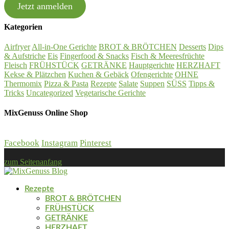
Jetzt anmelden
Kategorien
Airfryer
All-in-One Gerichte
BROT & BRÖTCHEN
Desserts
Dips
& Aufstriche
Eis
Fingerfood & Snacks
Fisch & Meeresfrüchte
Fleisch
FRÜHSTÜCK
GETRÄNKE
Hauptgerichte
HERZHAFT
Kekse & Plätzchen
Kuchen & Gebäck
Ofengerichte
OHNE
Thermomix
Pizza & Pasta
Rezepte
Salate
Suppen
SÜSS
Tipps &
Tricks
Uncategorized
Vegetarische Gerichte
MixGenuss Online Shop
Facebook
Instagram
Pinterest
zum Seitenanfang
Rezepte
BROT & BRÖTCHEN
FRÜHSTÜCK
GETRÄNKE
HERZHAFT