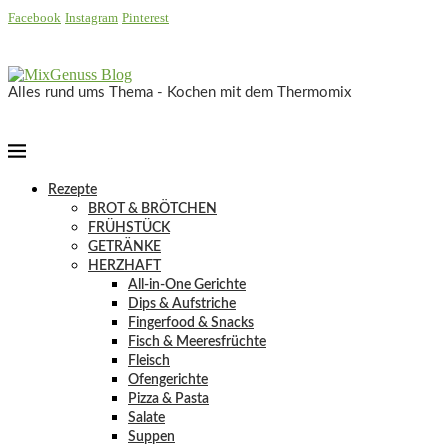
Facebook
Instagram
Pinterest
Alles rund ums Thema - Kochen mit dem Thermomix
Rezepte
BROT & BRÖTCHEN
FRÜHSTÜCK
GETRÄNKE
HERZHAFT
All-in-One Gerichte
Dips & Aufstriche
Fingerfood & Snacks
Fisch & Meeresfrüchte
Fleisch
Ofengerichte
Pizza & Pasta
Salate
Suppen