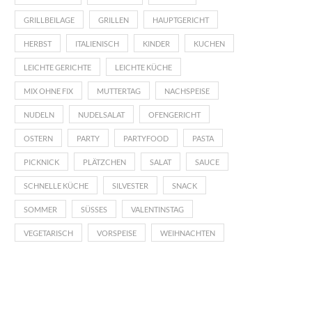
GRILLBEILAGE
GRILLEN
HAUPTGERICHT
HERBST
ITALIENISCH
KINDER
KUCHEN
LEICHTE GERICHTE
LEICHTE KÜCHE
MIX OHNE FIX
MUTTERTAG
NACHSPEISE
NUDELN
NUDELSALAT
OFENGERICHT
OSTERN
PARTY
PARTYFOOD
PASTA
PICKNICK
PLÄTZCHEN
SALAT
SAUCE
SCHNELLE KÜCHE
SILVESTER
SNACK
SOMMER
SÜSSES
VALENTINSTAG
VEGETARISCH
VORSPEISE
WEIHNACHTEN