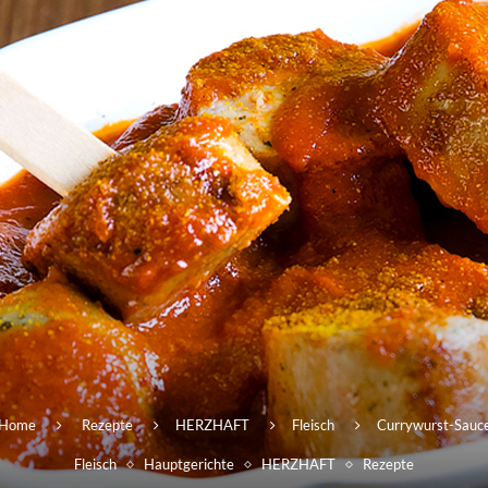
Home
Rezepte
HERZHAFT
Fleisch
Currywurst-Sauc
Fleisch
Hauptgerichte
HERZHAFT
Rezepte