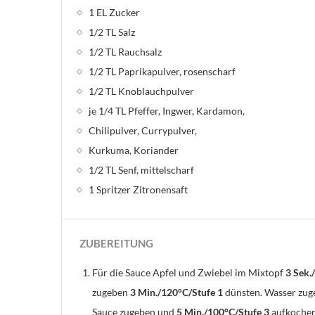
1 EL Zucker
1/2 TL Salz
1/2 TL Rauchsalz
1/2 TL Paprikapulver, rosenscharf
1/2 TL Knoblauchpulver
je 1/4 TL Pfeffer, Ingwer, Kardamon,
Chilipulver, Currypulver,
Kurkuma, Koriander
1/2 TL Senf, mittelscharf
1 Spritzer Zitronensaft
ZUBEREITUNG
Für die Sauce Apfel und Zwiebel im Mixtopf
3 Sek.
zugeben
3 Min./120°C/Stufe 1
dünsten. Wasser zu
Sauce zugeben und
5 Min./100°C/Stufe 3
aufkochen