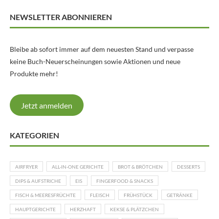
NEWSLETTER ABONNIEREN
Bleibe ab sofort immer auf dem neuesten Stand und verpasse
keine Buch-Neuerscheinungen sowie Aktionen und neue
Produkte mehr!
Jetzt anmelden
KATEGORIEN
AIRFRYER
ALL-IN-ONE GERICHTE
BROT & BRÖTCHEN
DESSERTS
DIPS & AUFSTRICHE
EIS
FINGERFOOD & SNACKS
FISCH & MEERESFRÜCHTE
FLEISCH
FRÜHSTÜCK
GETRÄNKE
HAUPTGERICHTE
HERZHAFT
KEKSE & PLÄTZCHEN