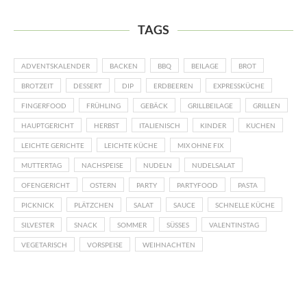
TAGS
ADVENTSKALENDER
BACKEN
BBQ
BEILAGE
BROT
BROTZEIT
DESSERT
DIP
ERDBEEREN
EXPRESSKÜCHE
FINGERFOOD
FRÜHLING
GEBÄCK
GRILLBEILAGE
GRILLEN
HAUPTGERICHT
HERBST
ITALIENISCH
KINDER
KUCHEN
LEICHTE GERICHTE
LEICHTE KÜCHE
MIX OHNE FIX
MUTTERTAG
NACHSPEISE
NUDELN
NUDELSALAT
OFENGERICHT
OSTERN
PARTY
PARTYFOOD
PASTA
PICKNICK
PLÄTZCHEN
SALAT
SAUCE
SCHNELLE KÜCHE
SILVESTER
SNACK
SOMMER
SÜSSES
VALENTINSTAG
VEGETARISCH
VORSPEISE
WEIHNACHTEN