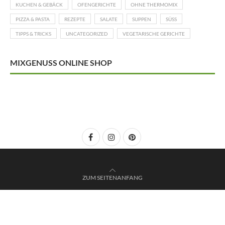
KUCHEN & GEBÄCK
OFENGERICHTE
OHNE THERMOMIX
PIZZA & PASTA
REZEPTE
SALATE
SUPPEN
SÜSS
TIPPS & TRICKS
UNCATEGORIZED
VEGETARISCHE GERICHTE
MIXGENUSS ONLINE SHOP
ZUM SEITENANFANG