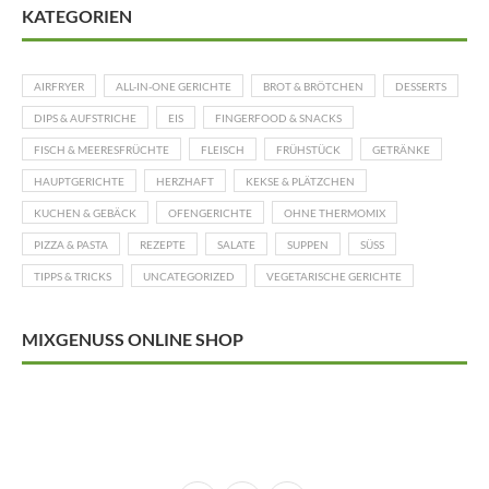
KATEGORIEN
AIRFRYER
ALL-IN-ONE GERICHTE
BROT & BRÖTCHEN
DESSERTS
DIPS & AUFSTRICHE
EIS
FINGERFOOD & SNACKS
FISCH & MEERESFRÜCHTE
FLEISCH
FRÜHSTÜCK
GETRÄNKE
HAUPTGERICHTE
HERZHAFT
KEKSE & PLÄTZCHEN
KUCHEN & GEBÄCK
OFENGERICHTE
OHNE THERMOMIX
PIZZA & PASTA
REZEPTE
SALATE
SUPPEN
SÜSS
TIPPS & TRICKS
UNCATEGORIZED
VEGETARISCHE GERICHTE
MIXGENUSS ONLINE SHOP