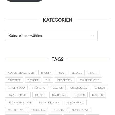
KATEGORIEN
TAGS
ADVENTSKALENDER
BACKEN
BBQ
BEILAGE
BROT
BROTZEIT
DESSERT
DIP
ERDBEEREN
EXPRESSKÜCHE
FINGERFOOD
FRÜHLING
GEBÄCK
GRILLBEILAGE
GRILLEN
HAUPTGERICHT
HERBST
ITALIENISCH
KINDER
KUCHEN
LEICHTE GERICHTE
LEICHTE KÜCHE
MIX OHNE FIX
MUTTERTAG
NACHSPEISE
NUDELN
NUDELSALAT