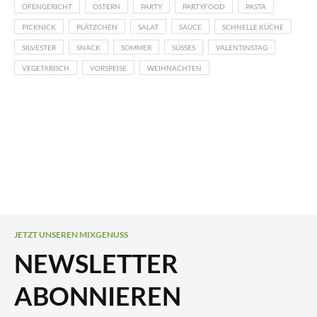
OFENGERICHT
OSTERN
PARTY
PARTYFOOD
PASTA
PICKNICK
PLÄTZCHEN
SALAT
SAUCE
SCHNELLE KÜCHE
SILVESTER
SNACK
SOMMER
SÜSSES
VALENTINSTAG
VEGETARISCH
VORSPEISE
WEIHNACHTEN
JETZT UNSEREN MIXGENUSS
NEWSLETTER
ABONNIEREN