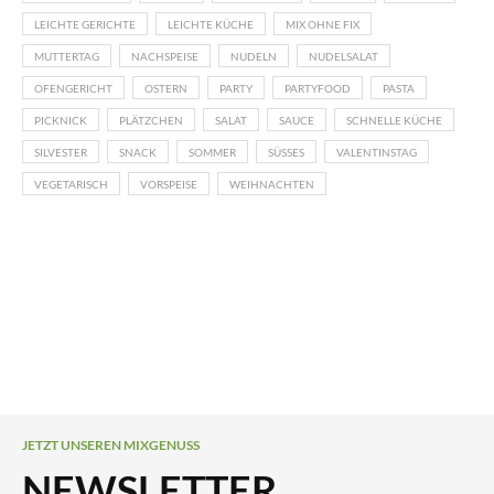
LEICHTE GERICHTE
LEICHTE KÜCHE
MIX OHNE FIX
MUTTERTAG
NACHSPEISE
NUDELN
NUDELSALAT
OFENGERICHT
OSTERN
PARTY
PARTYFOOD
PASTA
PICKNICK
PLÄTZCHEN
SALAT
SAUCE
SCHNELLE KÜCHE
SILVESTER
SNACK
SOMMER
SÜSSES
VALENTINSTAG
VEGETARISCH
VORSPEISE
WEIHNACHTEN
JETZT UNSEREN MIXGENUSS
NEWSLETTER