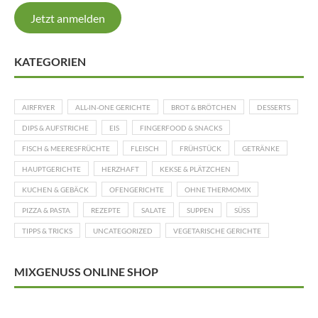
Jetzt anmelden
KATEGORIEN
AIRFRYER
ALL-IN-ONE GERICHTE
BROT & BRÖTCHEN
DESSERTS
DIPS & AUFSTRICHE
EIS
FINGERFOOD & SNACKS
FISCH & MEERESFRÜCHTE
FLEISCH
FRÜHSTÜCK
GETRÄNKE
HAUPTGERICHTE
HERZHAFT
KEKSE & PLÄTZCHEN
KUCHEN & GEBÄCK
OFENGERICHTE
OHNE THERMOMIX
PIZZA & PASTA
REZEPTE
SALATE
SUPPEN
SÜSS
TIPPS & TRICKS
UNCATEGORIZED
VEGETARISCHE GERICHTE
MIXGENUSS ONLINE SHOP