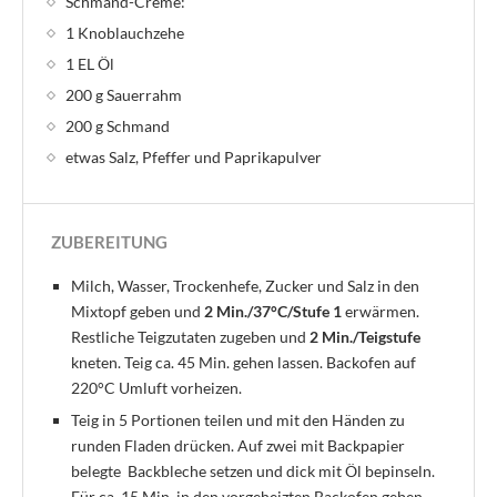
Schmand-Creme:
1 Knoblauchzehe
1 EL Öl
200 g Sauerrahm
200 g Schmand
etwas Salz, Pfeffer und Paprikapulver
ZUBEREITUNG
Milch, Wasser, Trockenhefe, Zucker und Salz in den
Mixtopf geben und
2 Min./37°C/Stufe 1
erwärmen.
Restliche Teigzutaten zugeben und
2 Min./Teigstufe
kneten. Teig ca. 45 Min. gehen lassen. Backofen auf
220°C Umluft vorheizen.
Teig in 5 Portionen teilen und mit den Händen zu
runden Fladen drücken. Auf zwei mit Backpapier
belegte Backbleche setzen und dick mit Öl bepinseln.
Für ca. 15 Min. in den vorgeheizten Backofen geben,