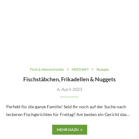
Fisch & Meeresfrüchte
HERZHAFT
Rezepte
Fischstäbchen, Frikadellen & Nuggets
6. April 2023
Perfekt für die ganze Familie! Seid Ihr noch auf der Suche nach
leckeren Fischgerichten für Freitag? Am besten ein Gericht das…
MEHR DAZU