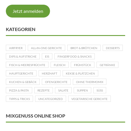
Jetzt anmelden
KATEGORIEN
AIRFRYER
ALL-IN-ONE GERICHTE
BROT & BRÖTCHEN
DESSERTS
DIPS & AUFSTRICHE
EIS
FINGERFOOD & SNACKS
FISCH & MEERESFRÜCHTE
FLEISCH
FRÜHSTÜCK
GETRÄNKE
HAUPTGERICHTE
HERZHAFT
KEKSE & PLÄTZCHEN
KUCHEN & GEBÄCK
OFENGERICHTE
OHNE THERMOMIX
PIZZA & PASTA
REZEPTE
SALATE
SUPPEN
SÜSS
TIPPS & TRICKS
UNCATEGORIZED
VEGETARISCHE GERICHTE
MIXGENUSS ONLINE SHOP