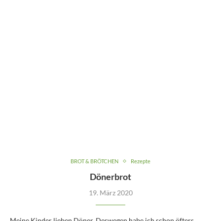
BROT & BRÖTCHEN
Rezepte
Dönerbrot
19. März 2020
Meine Kinder lieben Döner. Deswegen habe ich schon öfters