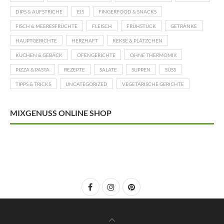
DIPS & AUFSTRICHE
EIS
FINGERFOOD & SNACKS
FISCH & MEERESFRÜCHTE
FLEISCH
FRÜHSTÜCK
GETRÄNKE
HAUPTGERICHTE
HERZHAFT
KEKSE & PLÄTZCHEN
KUCHEN & GEBÄCK
OFENGERICHTE
OHNE THERMOMIX
PIZZA & PASTA
REZEPTE
SALATE
SUPPEN
SÜSS
TIPPS & TRICKS
UNCATEGORIZED
VEGETARISCHE GERICHTE
MIXGENUSS ONLINE SHOP