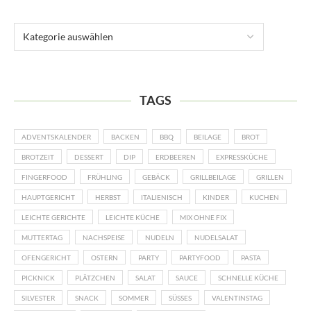
TAGS
ADVENTSKALENDER
BACKEN
BBQ
BEILAGE
BROT
BROTZEIT
DESSERT
DIP
ERDBEEREN
EXPRESSKÜCHE
FINGERFOOD
FRÜHLING
GEBÄCK
GRILLBEILAGE
GRILLEN
HAUPTGERICHT
HERBST
ITALIENISCH
KINDER
KUCHEN
LEICHTE GERICHTE
LEICHTE KÜCHE
MIX OHNE FIX
MUTTERTAG
NACHSPEISE
NUDELN
NUDELSALAT
OFENGERICHT
OSTERN
PARTY
PARTYFOOD
PASTA
PICKNICK
PLÄTZCHEN
SALAT
SAUCE
SCHNELLE KÜCHE
SILVESTER
SNACK
SOMMER
SÜSSES
VALENTINSTAG