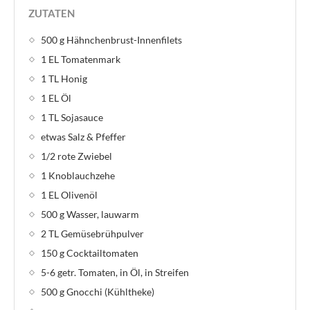
ZUTATEN
500 g Hähnchenbrust-Innenfilets
1 EL Tomatenmark
1 TL Honig
1 EL Öl
1 TL Sojasauce
etwas Salz & Pfeffer
1/2 rote Zwiebel
1 Knoblauchzehe
1 EL Olivenöl
500 g Wasser, lauwarm
2 TL Gemüsebrühpulver
150 g Cocktailtomaten
5-6 getr. Tomaten, in Öl, in Streifen
500 g Gnocchi (Kühltheke)