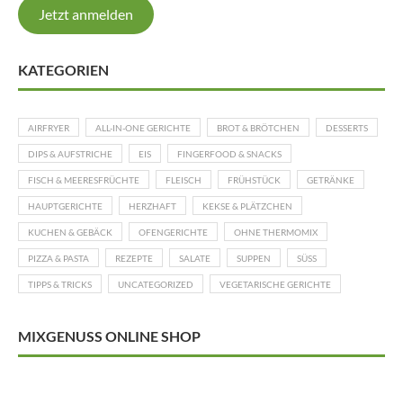
Jetzt anmelden
KATEGORIEN
AIRFRYER
ALL-IN-ONE GERICHTE
BROT & BRÖTCHEN
DESSERTS
DIPS & AUFSTRICHE
EIS
FINGERFOOD & SNACKS
FISCH & MEERESFRÜCHTE
FLEISCH
FRÜHSTÜCK
GETRÄNKE
HAUPTGERICHTE
HERZHAFT
KEKSE & PLÄTZCHEN
KUCHEN & GEBÄCK
OFENGERICHTE
OHNE THERMOMIX
PIZZA & PASTA
REZEPTE
SALATE
SUPPEN
SÜSS
TIPPS & TRICKS
UNCATEGORIZED
VEGETARISCHE GERICHTE
MIXGENUSS ONLINE SHOP