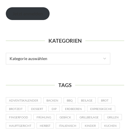
Jetzt anmelden
KATEGORIEN
TAGS
ADVENTSKALENDER
BACKEN
BBQ
BEILAGE
BROT
BROTZEIT
DESSERT
DIP
ERDBEEREN
EXPRESSKÜCHE
FINGERFOOD
FRÜHLING
GEBÄCK
GRILLBEILAGE
GRILLEN
HAUPTGERICHT
HERBST
ITALIENISCH
KINDER
KUCHEN