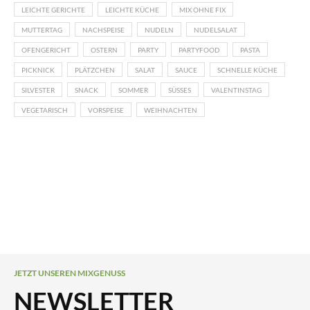
LEICHTE GERICHTE
LEICHTE KÜCHE
MIX OHNE FIX
MUTTERTAG
NACHSPEISE
NUDELN
NUDELSALAT
OFENGERICHT
OSTERN
PARTY
PARTYFOOD
PASTA
PICKNICK
PLÄTZCHEN
SALAT
SAUCE
SCHNELLE KÜCHE
SILVESTER
SNACK
SOMMER
SÜSSES
VALENTINSTAG
VEGETARISCH
VORSPEISE
WEIHNACHTEN
JETZT UNSEREN MIXGENUSS
NEWSLETTER