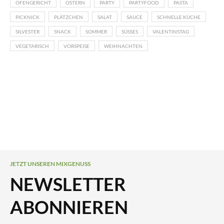
OFENGERICHT
OSTERN
PARTY
PARTYFOOD
PASTA
PICKNICK
PLÄTZCHEN
SALAT
SAUCE
SCHNELLE KÜCHE
SILVESTER
SNACK
SOMMER
SÜSSES
VALENTINSTAG
VEGETARISCH
VORSPEISE
WEIHNACHTEN
JETZT UNSEREN MIXGENUSS
NEWSLETTER
ABONNIEREN