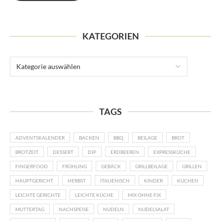
KATEGORIEN
TAGS
ADVENTSKALENDER
BACKEN
BBQ
BEILAGE
BROT
BROTZEIT
DESSERT
DIP
ERDBEEREN
EXPRESSKÜCHE
FINGERFOOD
FRÜHLING
GEBÄCK
GRILLBEILAGE
GRILLEN
HAUPTGERICHT
HERBST
ITALIENISCH
KINDER
KUCHEN
LEICHTE GERICHTE
LEICHTE KÜCHE
MIX OHNE FIX
MUTTERTAG
NACHSPEISE
NUDELN
NUDELSALAT