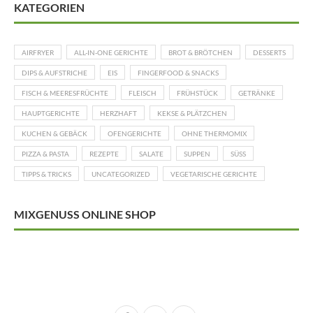
KATEGORIEN
AIRFRYER
ALL-IN-ONE GERICHTE
BROT & BRÖTCHEN
DESSERTS
DIPS & AUFSTRICHE
EIS
FINGERFOOD & SNACKS
FISCH & MEERESFRÜCHTE
FLEISCH
FRÜHSTÜCK
GETRÄNKE
HAUPTGERICHTE
HERZHAFT
KEKSE & PLÄTZCHEN
KUCHEN & GEBÄCK
OFENGERICHTE
OHNE THERMOMIX
PIZZA & PASTA
REZEPTE
SALATE
SUPPEN
SÜSS
TIPPS & TRICKS
UNCATEGORIZED
VEGETARISCHE GERICHTE
MIXGENUSS ONLINE SHOP