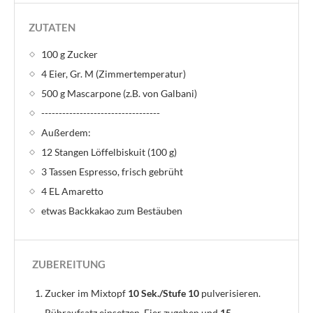
ZUTATEN
100 g Zucker
4 Eier, Gr. M (Zimmertemperatur)
500 g Mascarpone (z.B. von Galbani)
----------------------------------
Außerdem:
12 Stangen Löffelbiskuit (100 g)
3 Tassen Espresso, frisch gebrüht
4 EL Amaretto
etwas Backkakao zum Bestäuben
ZUBEREITUNG
Zucker im Mixtopf
10 Sek./Stufe 10
pulverisieren.
Rühraufsatz einsetzen. Eier zugeben und
15