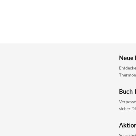
Neue 
Entdecke
Thermomi
Buch-
Verpasse
sicher D
Aktio
Spare be