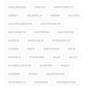
GRILLBEILAGE
GRILLEN
HAUPTGERICHT
HERBST
ITALIENISCH
KINDER
KUCHEN
LEICHTE GERICHTE
LEICHTE KÜCHE
MIX OHNE FIX
MUTTERTAG
NACHSPEISE
NUDELN
NUDELSALAT
OFENGERICHT
OSTERN
PARTY
PARTYFOOD
PASTA
PICKNICK
PLÄTZCHEN
SALAT
SAUCE
SCHNELLE KÜCHE
SILVESTER
SNACK
SOMMER
SÜSSES
VALENTINSTAG
VEGETARISCH
VORSPEISE
WEIHNACHTEN