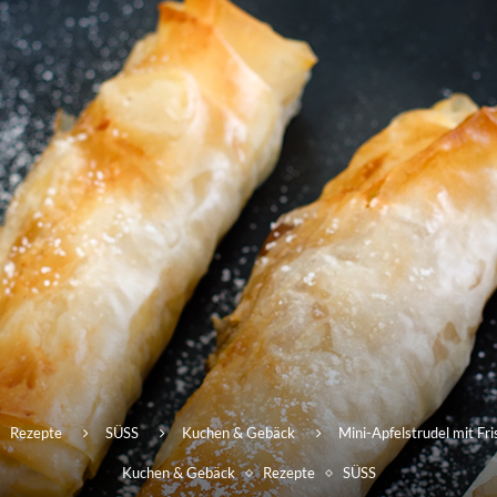
Rezepte
SÜSS
Kuchen & Gebäck
Mini-Apfelstrudel mit Fr
Kuchen & Gebäck
Rezepte
SÜSS