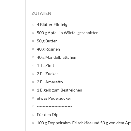
ZUTATEN
4 Blätter Filoteig
500 g Äpfel, in Würfel geschnitten
50 g Butter
40 g Rosinen
40 g Mandelblättchen
1 TL Zimt
2 EL Zucker
2 EL Amaretto
1 Eigelb zum Bestreichen
etwas Puderzucker
------------------------
Für den Dip:
100 g Doppelrahm-Frischkäse und 50 g von dem Ap