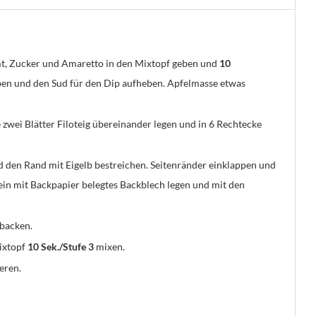
imt, Zucker und Amaretto in den Mixtopf geben und
10
en und den Sud für den Dip aufheben. Apfelmasse etwas
zwei Blätter Filoteig übereinander legen und in 6 Rechtecke
d den Rand mit Eigelb bestreichen. Seitenränder einklappen und
 ein mit Backpapier belegtes Backblech legen und mit den
 backen.
ixtopf
10 Sek./Stufe 3
mixen.
eren.