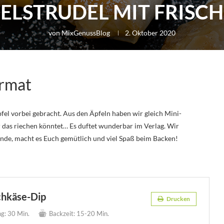
ELSTRUDEL MIT FRISC
von
MixGenussBlog
2. Oktober 2020
ormat
fel vorbei gebracht. Aus den Äpfeln haben wir gleich Mini-
 das riechen könntet… Es duftet wunderbar im Verlag. Wir
nde, macht es Euch gemütlich und viel Spaß beim Backen!
schkäse-Dip
Drucken
g:
30 Min.
Backzeit:
15-20 Min.