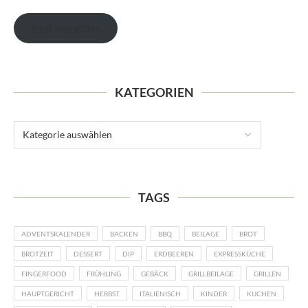
Jetzt anmelden
KATEGORIEN
TAGS
ADVENTSKALENDER
BACKEN
BBQ
BEILAGE
BROT
BROTZEIT
DESSERT
DIP
ERDBEEREN
EXPRESSKÜCHE
FINGERFOOD
FRÜHLING
GEBÄCK
GRILLBEILAGE
GRILLEN
HAUPTGERICHT
HERBST
ITALIENISCH
KINDER
KUCHEN