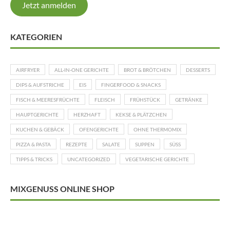
Jetzt anmelden
KATEGORIEN
AIRFRYER
ALL-IN-ONE GERICHTE
BROT & BRÖTCHEN
DESSERTS
DIPS & AUFSTRICHE
EIS
FINGERFOOD & SNACKS
FISCH & MEERESFRÜCHTE
FLEISCH
FRÜHSTÜCK
GETRÄNKE
HAUPTGERICHTE
HERZHAFT
KEKSE & PLÄTZCHEN
KUCHEN & GEBÄCK
OFENGERICHTE
OHNE THERMOMIX
PIZZA & PASTA
REZEPTE
SALATE
SUPPEN
SÜSS
TIPPS & TRICKS
UNCATEGORIZED
VEGETARISCHE GERICHTE
MIXGENUSS ONLINE SHOP