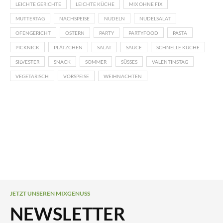
LEICHTE GERICHTE
LEICHTE KÜCHE
MIX OHNE FIX
MUTTERTAG
NACHSPEISE
NUDELN
NUDELSALAT
OFENGERICHT
OSTERN
PARTY
PARTYFOOD
PASTA
PICKNICK
PLÄTZCHEN
SALAT
SAUCE
SCHNELLE KÜCHE
SILVESTER
SNACK
SOMMER
SÜSSES
VALENTINSTAG
VEGETARISCH
VORSPEISE
WEIHNACHTEN
JETZT UNSEREN MIXGENUSS
NEWSLETTER