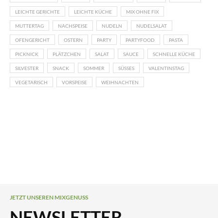
LEICHTE GERICHTE
LEICHTE KÜCHE
MIX OHNE FIX
MUTTERTAG
NACHSPEISE
NUDELN
NUDELSALAT
OFENGERICHT
OSTERN
PARTY
PARTYFOOD
PASTA
PICKNICK
PLÄTZCHEN
SALAT
SAUCE
SCHNELLE KÜCHE
SILVESTER
SNACK
SOMMER
SÜSSES
VALENTINSTAG
VEGETARISCH
VORSPEISE
WEIHNACHTEN
JETZT UNSEREN MIXGENUSS
NEWSLETTER