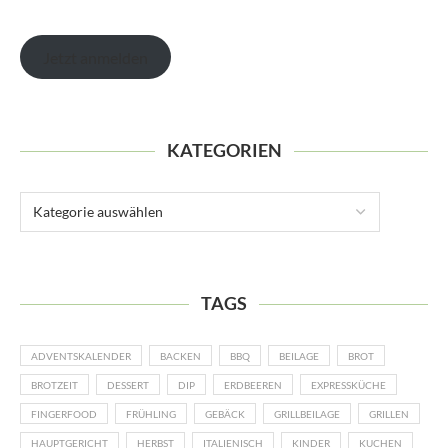
Jetzt anmelden
KATEGORIEN
TAGS
ADVENTSKALENDER
BACKEN
BBQ
BEILAGE
BROT
BROTZEIT
DESSERT
DIP
ERDBEEREN
EXPRESSKÜCHE
FINGERFOOD
FRÜHLING
GEBÄCK
GRILLBEILAGE
GRILLEN
HAUPTGERICHT
HERBST
ITALIENISCH
KINDER
KUCHEN