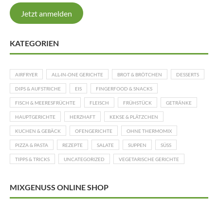
Jetzt anmelden
KATEGORIEN
AIRFRYER
ALL-IN-ONE GERICHTE
BROT & BRÖTCHEN
DESSERTS
DIPS & AUFSTRICHE
EIS
FINGERFOOD & SNACKS
FISCH & MEERESFRÜCHTE
FLEISCH
FRÜHSTÜCK
GETRÄNKE
HAUPTGERICHTE
HERZHAFT
KEKSE & PLÄTZCHEN
KUCHEN & GEBÄCK
OFENGERICHTE
OHNE THERMOMIX
PIZZA & PASTA
REZEPTE
SALATE
SUPPEN
SÜSS
TIPPS & TRICKS
UNCATEGORIZED
VEGETARISCHE GERICHTE
MIXGENUSS ONLINE SHOP