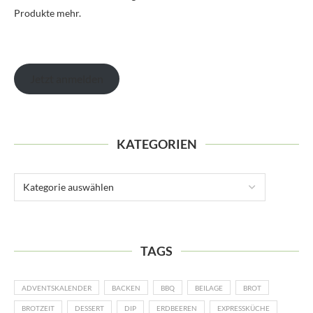
Produkte mehr.
Jetzt anmelden
KATEGORIEN
TAGS
ADVENTSKALENDER
BACKEN
BBQ
BEILAGE
BROT
BROTZEIT
DESSERT
DIP
ERDBEEREN
EXPRESSKÜCHE