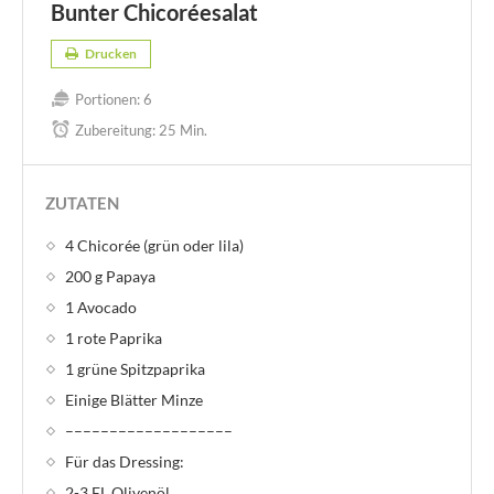
Bunter Chicoréesalat
Drucken
Portionen:
6
Zubereitung:
25 Min.
ZUTATEN
4 Chicorée (grün oder lila)
200 g Papaya
1 Avocado
1 rote Paprika
1 grüne Spitzpaprika
Einige Blätter Minze
–––––––––––––––––––
Für das Dressing:
2-3 EL Olivenöl