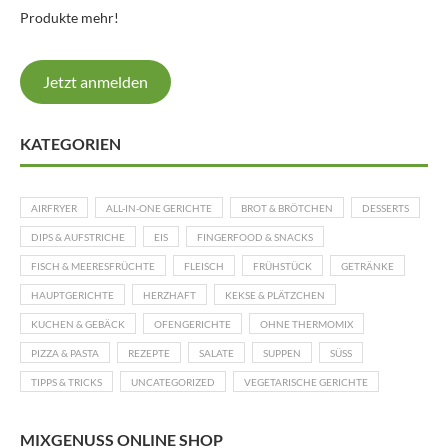
Produkte mehr!
Jetzt anmelden
KATEGORIEN
AIRFRYER
ALL-IN-ONE GERICHTE
BROT & BRÖTCHEN
DESSERTS
DIPS & AUFSTRICHE
EIS
FINGERFOOD & SNACKS
FISCH & MEERESFRÜCHTE
FLEISCH
FRÜHSTÜCK
GETRÄNKE
HAUPTGERICHTE
HERZHAFT
KEKSE & PLÄTZCHEN
KUCHEN & GEBÄCK
OFENGERICHTE
OHNE THERMOMIX
PIZZA & PASTA
REZEPTE
SALATE
SUPPEN
SÜSS
TIPPS & TRICKS
UNCATEGORIZED
VEGETARISCHE GERICHTE
MIXGENUSS ONLINE SHOP