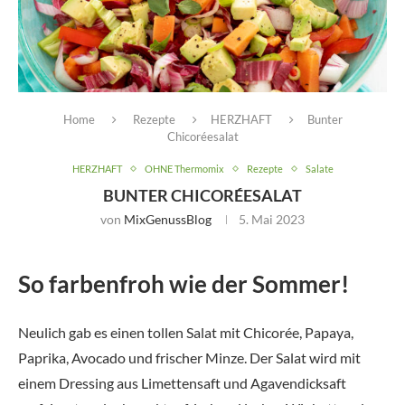
Home
Rezepte
HERZHAFT
Bunter
Chicoréesalat
HERZHAFT
OHNE Thermomix
Rezepte
Salate
BUNTER CHICORÉESALAT
von
MixGenussBlog
5. Mai 2023
So farbenfroh wie der Sommer!
Neulich gab es einen tollen Salat mit Chicorée, Papaya,
Paprika, Avocado und frischer Minze. Der Salat wird mit
einem Dressing aus Limettensaft und Agavendicksaft