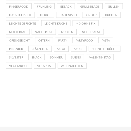
FINGERFOOD
FRÜHLING
GEBÄCK
GRILLBEILAGE
GRILLEN
HAUPTGERICHT
HERBST
ITALIENISCH
KINDER
KUCHEN
LEICHTE GERICHTE
LEICHTE KÜCHE
MIX OHNE FIX
MUTTERTAG
NACHSPEISE
NUDELN
NUDELSALAT
OFENGERICHT
OSTERN
PARTY
PARTYFOOD
PASTA
PICKNICK
PLÄTZCHEN
SALAT
SAUCE
SCHNELLE KÜCHE
SILVESTER
SNACK
SOMMER
SÜSSES
VALENTINSTAG
VEGETARISCH
VORSPEISE
WEIHNACHTEN