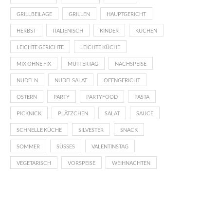
GRILLBEILAGE
GRILLEN
HAUPTGERICHT
HERBST
ITALIENISCH
KINDER
KUCHEN
LEICHTE GERICHTE
LEICHTE KÜCHE
MIX OHNE FIX
MUTTERTAG
NACHSPEISE
NUDELN
NUDELSALAT
OFENGERICHT
OSTERN
PARTY
PARTYFOOD
PASTA
PICKNICK
PLÄTZCHEN
SALAT
SAUCE
SCHNELLE KÜCHE
SILVESTER
SNACK
SOMMER
SÜSSES
VALENTINSTAG
VEGETARISCH
VORSPEISE
WEIHNACHTEN