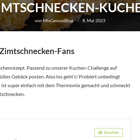
IMTSCHNECKEN-KUCH
von
MixGenussBlog
8. Mai 2023
e Zimtschnecken-Fans
uchenrezept. Passend zu unserer Kuchen-Challenge auf
üßes Gebäck posten. Also los geht’s! Probiert unbedingt
 ist super einfach mit dem Thermomix gemacht und schmeckt
mtschnecken.
Drucken