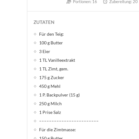
Portionen:
16
Zubereitung:
20 
ZUTATEN
Für den Teig:
100 g Butter
3 Eier
1 TL Vanilleextrakt
1 TL Zimt, gem.
175 g Zucker
450 g Mehl
1 P. Backpulver (15 g)
250 g Milch
1 Prise Salz
––––––––––––––––––––––––
Für die Zimtmasse:
150 g Butter