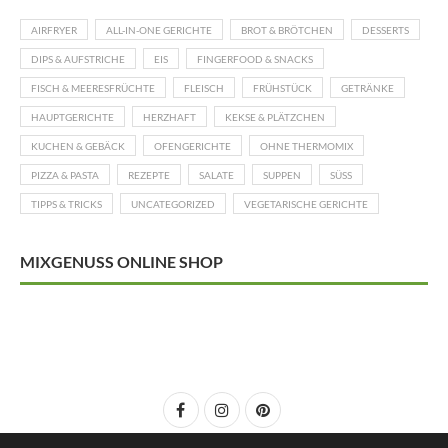
AIRFRYER
ALL-IN-ONE GERICHTE
BROT & BRÖTCHEN
DESSERTS
DIPS & AUFSTRICHE
EIS
FINGERFOOD & SNACKS
FISCH & MEERESFRÜCHTE
FLEISCH
FRÜHSTÜCK
GETRÄNKE
HAUPTGERICHTE
HERZHAFT
KEKSE & PLÄTZCHEN
KUCHEN & GEBÄCK
OFENGERICHTE
OHNE THERMOMIX
PIZZA & PASTA
REZEPTE
SALATE
SUPPEN
SÜSS
TIPPS & TRICKS
UNCATEGORIZED
VEGETARISCHE GERICHTE
MIXGENUSS ONLINE SHOP