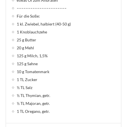
etwas Öl zum Anbraten
––––––––––––––––––––––
Für die Soße:
1 kl. Zwiebel, halbiert (40-50 g)
1 Knoblauchzehe
25 g Butter
20 g Mehl
125 g Milch, 1,5%
125 g Sahne
10 g Tomatenmark
1 TL Zucker
½ TL Salz
½ TL Thymian, getr.
½ TL Majoran, getr.
1 TL Oregano, getr.