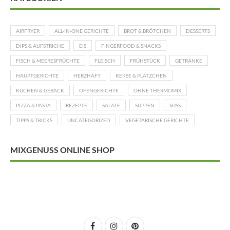
AIRFRYER
ALL-IN-ONE GERICHTE
BROT & BRÖTCHEN
DESSERTS
DIPS & AUFSTRICHE
EIS
FINGERFOOD & SNACKS
FISCH & MEERESFRÜCHTE
FLEISCH
FRÜHSTÜCK
GETRÄNKE
HAUPTGERICHTE
HERZHAFT
KEKSE & PLÄTZCHEN
KUCHEN & GEBÄCK
OFENGERICHTE
OHNE THERMOMIX
PIZZA & PASTA
REZEPTE
SALATE
SUPPEN
SÜSS
TIPPS & TRICKS
UNCATEGORIZED
VEGETARISCHE GERICHTE
MIXGENUSS ONLINE SHOP