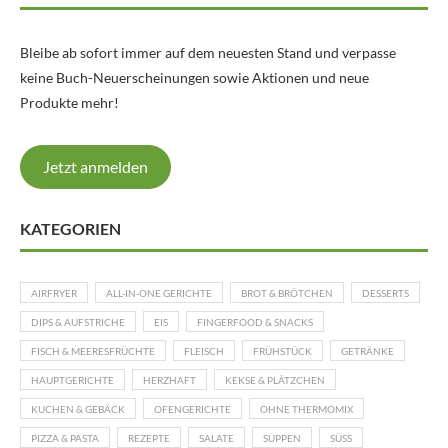
Bleibe ab sofort immer auf dem neuesten Stand und verpasse
keine Buch-Neuerscheinungen sowie Aktionen und neue
Produkte mehr!
Jetzt anmelden
KATEGORIEN
AIRFRYER
ALL-IN-ONE GERICHTE
BROT & BRÖTCHEN
DESSERTS
DIPS & AUFSTRICHE
EIS
FINGERFOOD & SNACKS
FISCH & MEERESFRÜCHTE
FLEISCH
FRÜHSTÜCK
GETRÄNKE
HAUPTGERICHTE
HERZHAFT
KEKSE & PLÄTZCHEN
KUCHEN & GEBÄCK
OFENGERICHTE
OHNE THERMOMIX
PIZZA & PASTA
REZEPTE
SALATE
SUPPEN
SÜSS