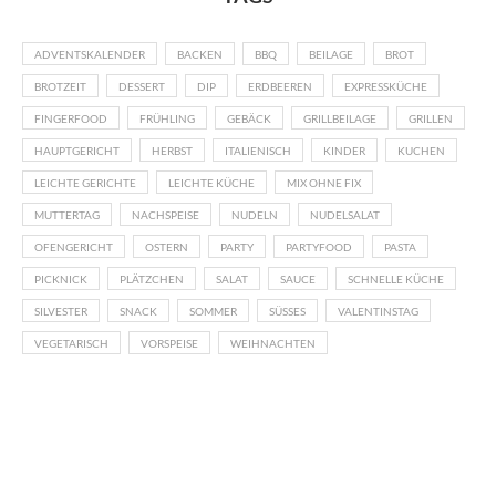
ADVENTSKALENDER
BACKEN
BBQ
BEILAGE
BROT
BROTZEIT
DESSERT
DIP
ERDBEEREN
EXPRESSKÜCHE
FINGERFOOD
FRÜHLING
GEBÄCK
GRILLBEILAGE
GRILLEN
HAUPTGERICHT
HERBST
ITALIENISCH
KINDER
KUCHEN
LEICHTE GERICHTE
LEICHTE KÜCHE
MIX OHNE FIX
MUTTERTAG
NACHSPEISE
NUDELN
NUDELSALAT
OFENGERICHT
OSTERN
PARTY
PARTYFOOD
PASTA
PICKNICK
PLÄTZCHEN
SALAT
SAUCE
SCHNELLE KÜCHE
SILVESTER
SNACK
SOMMER
SÜSSES
VALENTINSTAG
VEGETARISCH
VORSPEISE
WEIHNACHTEN