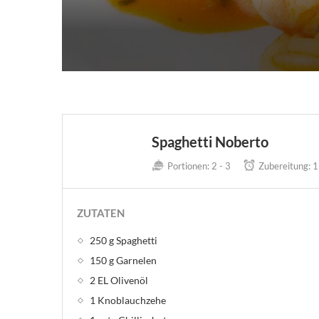
Spaghetti Noberto
Portionen:
2 - 3
Zubereitung:
1
ZUTATEN
250 g Spaghetti
150 g Garnelen
2 EL Olivenöl
1 Knoblauchzehe