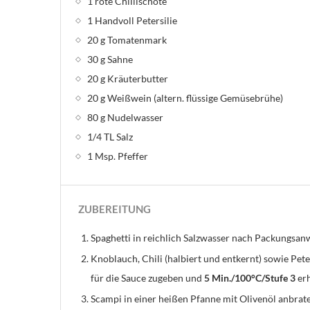
1 rote Chillischote
1 Handvoll Petersilie
20 g Tomatenmark
30 g Sahne
20 g Kräuterbutter
20 g Weißwein (altern. flüssige Gemüsebrühe)
80 g Nudelwasser
1/4 TL Salz
1 Msp. Pfeffer
ZUBEREITUNG
Spaghetti in reichlich Salzwasser nach Packungsan
Knoblauch, Chili (halbiert und entkernt) sowie Pet
für die Sauce zugeben und
5 Min./100°C/Stufe 3
erh
Scampi in einer heißen Pfanne mit Olivenöl anbra