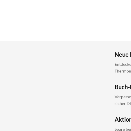
Neue 
Entdecke
Thermomi
Buch-
Verpasse
sicher D
Aktio
Spare be