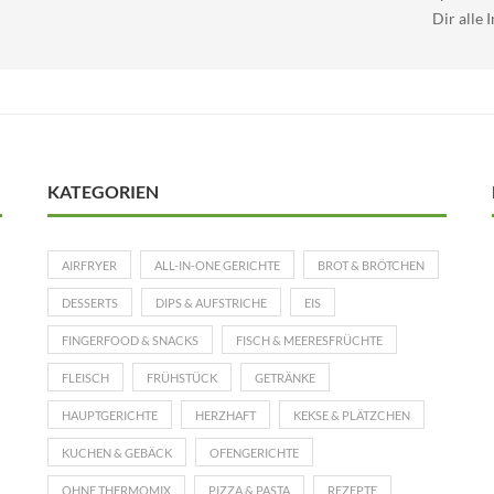
Dir alle 
KATEGORIEN
AIRFRYER
ALL-IN-ONE GERICHTE
BROT & BRÖTCHEN
DESSERTS
DIPS & AUFSTRICHE
EIS
FINGERFOOD & SNACKS
FISCH & MEERESFRÜCHTE
FLEISCH
FRÜHSTÜCK
GETRÄNKE
HAUPTGERICHTE
HERZHAFT
KEKSE & PLÄTZCHEN
KUCHEN & GEBÄCK
OFENGERICHTE
OHNE THERMOMIX
PIZZA & PASTA
REZEPTE