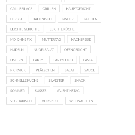
GRILLBEILAGE
GRILLEN
HAUPTGERICHT
HERBST
ITALIENISCH
KINDER
KUCHEN
LEICHTE GERICHTE
LEICHTE KÜCHE
MIX OHNE FIX
MUTTERTAG
NACHSPEISE
NUDELN
NUDELSALAT
OFENGERICHT
OSTERN
PARTY
PARTYFOOD
PASTA
PICKNICK
PLÄTZCHEN
SALAT
SAUCE
SCHNELLE KÜCHE
SILVESTER
SNACK
SOMMER
SÜSSES
VALENTINSTAG
VEGETARISCH
VORSPEISE
WEIHNACHTEN