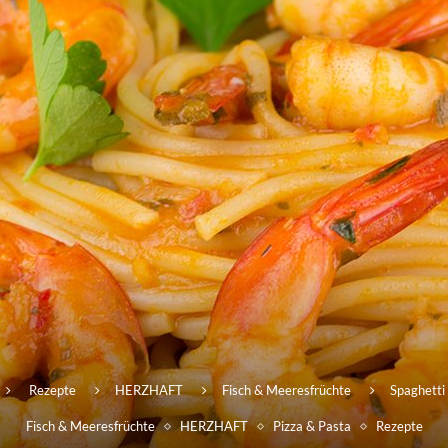
Rezepte
HERZHAFT
Fisch & Meeresfrüchte
Spaghetti
Fisch & Meeresfrüchte
HERZHAFT
Pizza & Pasta
Rezepte