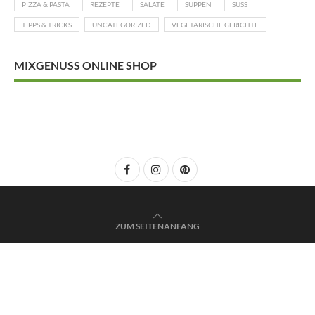
PIZZA & PASTA
REZEPTE
SALATE
SUPPEN
SÜSS
TIPPS & TRICKS
UNCATEGORIZED
VEGETARISCHE GERICHTE
MIXGENUSS ONLINE SHOP
ZUM SEITENANFANG