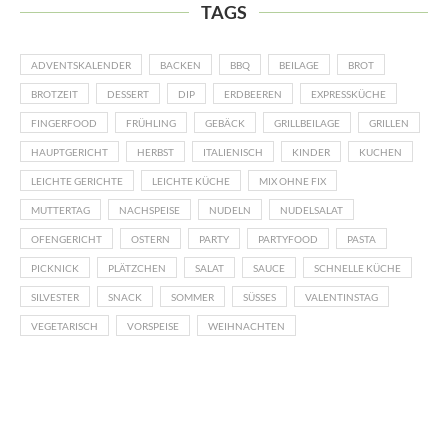
TAGS
ADVENTSKALENDER
BACKEN
BBQ
BEILAGE
BROT
BROTZEIT
DESSERT
DIP
ERDBEEREN
EXPRESSKÜCHE
FINGERFOOD
FRÜHLING
GEBÄCK
GRILLBEILAGE
GRILLEN
HAUPTGERICHT
HERBST
ITALIENISCH
KINDER
KUCHEN
LEICHTE GERICHTE
LEICHTE KÜCHE
MIX OHNE FIX
MUTTERTAG
NACHSPEISE
NUDELN
NUDELSALAT
OFENGERICHT
OSTERN
PARTY
PARTYFOOD
PASTA
PICKNICK
PLÄTZCHEN
SALAT
SAUCE
SCHNELLE KÜCHE
SILVESTER
SNACK
SOMMER
SÜSSES
VALENTINSTAG
VEGETARISCH
VORSPEISE
WEIHNACHTEN