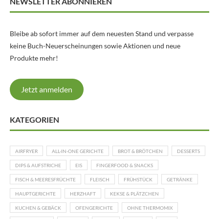
NEWSLETTER ABONNIEREN
Bleibe ab sofort immer auf dem neuesten Stand und verpasse
keine Buch-Neuerscheinungen sowie Aktionen und neue
Produkte mehr!
Jetzt anmelden
KATEGORIEN
AIRFRYER
ALL-IN-ONE GERICHTE
BROT & BRÖTCHEN
DESSERTS
DIPS & AUFSTRICHE
EIS
FINGERFOOD & SNACKS
FISCH & MEERESFRÜCHTE
FLEISCH
FRÜHSTÜCK
GETRÄNKE
HAUPTGERICHTE
HERZHAFT
KEKSE & PLÄTZCHEN
KUCHEN & GEBÄCK
OFENGERICHTE
OHNE THERMOMIX