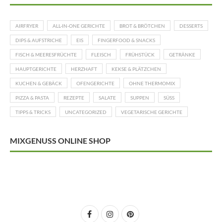
AIRFRYER
ALL-IN-ONE GERICHTE
BROT & BRÖTCHEN
DESSERTS
DIPS & AUFSTRICHE
EIS
FINGERFOOD & SNACKS
FISCH & MEERESFRÜCHTE
FLEISCH
FRÜHSTÜCK
GETRÄNKE
HAUPTGERICHTE
HERZHAFT
KEKSE & PLÄTZCHEN
KUCHEN & GEBÄCK
OFENGERICHTE
OHNE THERMOMIX
PIZZA & PASTA
REZEPTE
SALATE
SUPPEN
SÜSS
TIPPS & TRICKS
UNCATEGORIZED
VEGETARISCHE GERICHTE
MIXGENUSS ONLINE SHOP