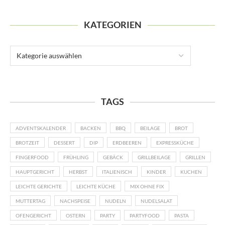
KATEGORIEN
TAGS
ADVENTSKALENDER
BACKEN
BBQ
BEILAGE
BROT
BROTZEIT
DESSERT
DIP
ERDBEEREN
EXPRESSKÜCHE
FINGERFOOD
FRÜHLING
GEBÄCK
GRILLBEILAGE
GRILLEN
HAUPTGERICHT
HERBST
ITALIENISCH
KINDER
KUCHEN
LEICHTE GERICHTE
LEICHTE KÜCHE
MIX OHNE FIX
MUTTERTAG
NACHSPEISE
NUDELN
NUDELSALAT
OFENGERICHT
OSTERN
PARTY
PARTYFOOD
PASTA