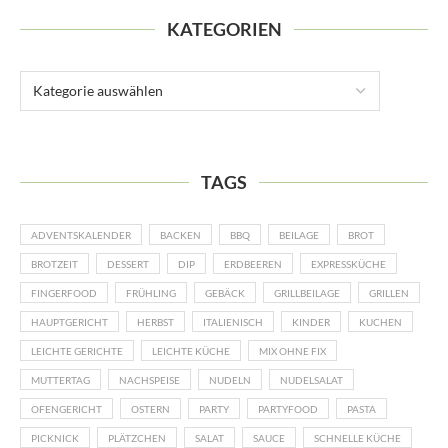
KATEGORIEN
TAGS
ADVENTSKALENDER
BACKEN
BBQ
BEILAGE
BROT
BROTZEIT
DESSERT
DIP
ERDBEEREN
EXPRESSKÜCHE
FINGERFOOD
FRÜHLING
GEBÄCK
GRILLBEILAGE
GRILLEN
HAUPTGERICHT
HERBST
ITALIENISCH
KINDER
KUCHEN
LEICHTE GERICHTE
LEICHTE KÜCHE
MIX OHNE FIX
MUTTERTAG
NACHSPEISE
NUDELN
NUDELSALAT
OFENGERICHT
OSTERN
PARTY
PARTYFOOD
PASTA
PICKNICK
PLÄTZCHEN
SALAT
SAUCE
SCHNELLE KÜCHE