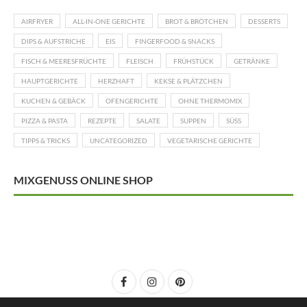
AIRFRYER
ALL-IN-ONE GERICHTE
BROT & BRÖTCHEN
DESSERTS
DIPS & AUFSTRICHE
EIS
FINGERFOOD & SNACKS
FISCH & MEERESFRÜCHTE
FLEISCH
FRÜHSTÜCK
GETRÄNKE
HAUPTGERICHTE
HERZHAFT
KEKSE & PLÄTZCHEN
KUCHEN & GEBÄCK
OFENGERICHTE
OHNE THERMOMIX
PIZZA & PASTA
REZEPTE
SALATE
SUPPEN
SÜSS
TIPPS & TRICKS
UNCATEGORIZED
VEGETARISCHE GERICHTE
MIXGENUSS ONLINE SHOP