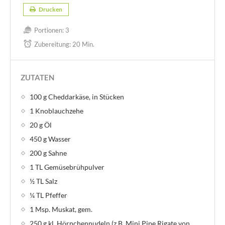
Drucken
Portionen:
3
Zubereitung:
20 Min.
ZUTATEN
100 g Cheddarkäse, in Stücken
1 Knoblauchzehe
20 g Öl
450 g Wasser
200 g Sahne
1 TL Gemüsebrühpulver
½ TL Salz
¼ TL Pfeffer
1 Msp. Muskat, gem.
250 g kl. Hörnchennudeln (z.B. Mini Pipe Rigate von