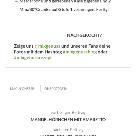
Mascarpone und geriebenen Käse zugeben und
2
Min./80°C/Linkslauf/Stufe 1
vermengen. Fertig!
NACHGEKOCHT?
Zeige uns
@mixgenuss
und unseren Fans deine
Fotos mit dem Hashtag
#mixgenussblog
oder
#mixgenussrezept
MAC'N'CHEESE
ONEPOTPASTA
vorheriger Beitrag
MANDELHÖRNCHEN MIT AMARETTO
nächster Beitrag