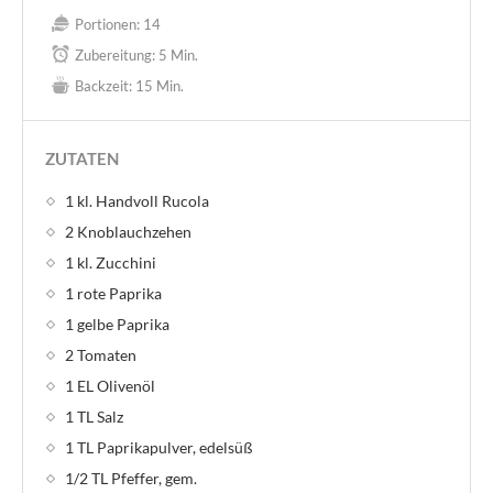
Portionen:
14
Zubereitung:
5 Min.
Backzeit:
15 Min.
ZUTATEN
1 kl. Handvoll Rucola
2 Knoblauchzehen
1 kl. Zucchini
1 rote Paprika
1 gelbe Paprika
2 Tomaten
1 EL Olivenöl
1 TL Salz
1 TL Paprikapulver, edelsüß
1/2 TL Pfeffer, gem.