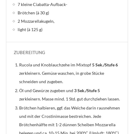
7 kleine Ciabatta-Aufback-
Brötchen (à 30 g)
2 Mozzarellakugeln,
light (à 125 g)
ZUBEREITUNG
Rucola und Knoblauchzehe im Mixtopf
5 Sek./Stufe 6
zerkleinern. Gemüse waschen, in grobe Stücke
schneiden und zugeben.
Öl und Gewürze zugeben und
3 Sek./Stufe 5
zerkleinern. Masse mind. 1 Std. gut durchziehen lassen.
Brötchen halbieren, ggf. das Weiche darin rausnehmen
und mit der Crostinimasse bestreichen. Jede
Brötchenhälfte mit 1-2 dünnen Scheiben Mozzarella
belegen und ca. 10-15 Min. bei 200°C (Umluft: 180°C)