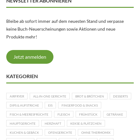
NEWSLETTER ABONNIEREN
Bleibe ab sofort immer auf dem neuesten Stand und verpasse
keine Buch-Neuerscheinungen sowie Aktionen und neue
Produkte mehr!
Jetzt anmelden
KATEGORIEN
AIRFRYER
ALL-IN-ONE GERICHTE
BROT & BRÖTCHEN
DESSERTS
DIPS & AUFSTRICHE
EIS
FINGERFOOD & SNACKS
FISCH & MEERESFRÜCHTE
FLEISCH
FRÜHSTÜCK
GETRÄNKE
HAUPTGERICHTE
HERZHAFT
KEKSE & PLÄTZCHEN
KUCHEN & GEBÄCK
OFENGERICHTE
OHNE THERMOMIX