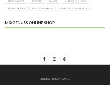
PIZZA & PASTA
REZEPTE
SALATE
SUPPEN
SÜSS
TIPPS & TRICKS
UNCATEGORIZED
VEGETARISCHE GERICHTE
MIXGENUSS ONLINE SHOP
ZUM SEITENANFANG