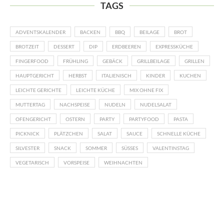
TAGS
ADVENTSKALENDER
BACKEN
BBQ
BEILAGE
BROT
BROTZEIT
DESSERT
DIP
ERDBEEREN
EXPRESSKÜCHE
FINGERFOOD
FRÜHLING
GEBÄCK
GRILLBEILAGE
GRILLEN
HAUPTGERICHT
HERBST
ITALIENISCH
KINDER
KUCHEN
LEICHTE GERICHTE
LEICHTE KÜCHE
MIX OHNE FIX
MUTTERTAG
NACHSPEISE
NUDELN
NUDELSALAT
OFENGERICHT
OSTERN
PARTY
PARTYFOOD
PASTA
PICKNICK
PLÄTZCHEN
SALAT
SAUCE
SCHNELLE KÜCHE
SILVESTER
SNACK
SOMMER
SÜSSES
VALENTINSTAG
VEGETARISCH
VORSPEISE
WEIHNACHTEN