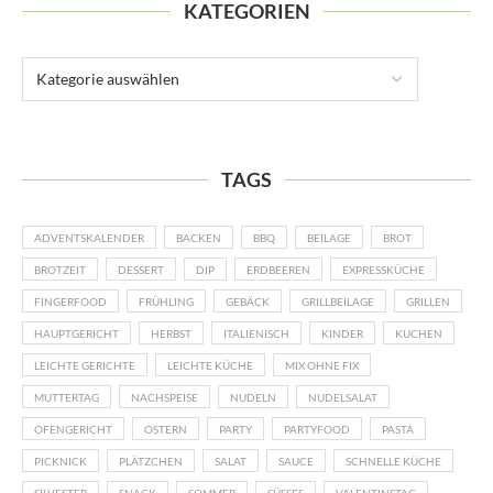
KATEGORIEN
TAGS
ADVENTSKALENDER
BACKEN
BBQ
BEILAGE
BROT
BROTZEIT
DESSERT
DIP
ERDBEEREN
EXPRESSKÜCHE
FINGERFOOD
FRÜHLING
GEBÄCK
GRILLBEILAGE
GRILLEN
HAUPTGERICHT
HERBST
ITALIENISCH
KINDER
KUCHEN
LEICHTE GERICHTE
LEICHTE KÜCHE
MIX OHNE FIX
MUTTERTAG
NACHSPEISE
NUDELN
NUDELSALAT
OFENGERICHT
OSTERN
PARTY
PARTYFOOD
PASTA
PICKNICK
PLÄTZCHEN
SALAT
SAUCE
SCHNELLE KÜCHE
SILVESTER
SNACK
SOMMER
SÜSSES
VALENTINSTAG