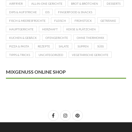
AIRFRYER
ALL-IN-ONE GERICHTE
BROT & BRÖTCHEN
DESSERTS
DIPS & AUFSTRICHE
EIS
FINGERFOOD & SNACKS
FISCH & MEERESFRÜCHTE
FLEISCH
FRÜHSTÜCK
GETRÄNKE
HAUPTGERICHTE
HERZHAFT
KEKSE & PLÄTZCHEN
KUCHEN & GEBÄCK
OFENGERICHTE
OHNE THERMOMIX
PIZZA & PASTA
REZEPTE
SALATE
SUPPEN
SÜSS
TIPPS & TRICKS
UNCATEGORIZED
VEGETARISCHE GERICHTE
MIXGENUSS ONLINE SHOP