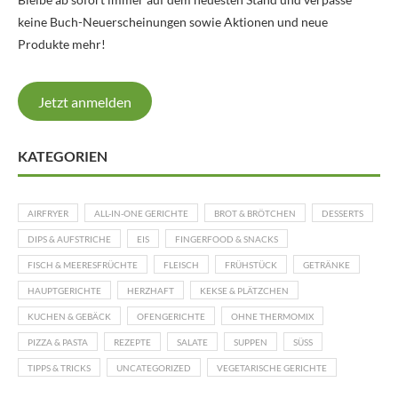
keine Buch-Neuerscheinungen sowie Aktionen und neue
Produkte mehr!
Jetzt anmelden
KATEGORIEN
AIRFRYER
ALL-IN-ONE GERICHTE
BROT & BRÖTCHEN
DESSERTS
DIPS & AUFSTRICHE
EIS
FINGERFOOD & SNACKS
FISCH & MEERESFRÜCHTE
FLEISCH
FRÜHSTÜCK
GETRÄNKE
HAUPTGERICHTE
HERZHAFT
KEKSE & PLÄTZCHEN
KUCHEN & GEBÄCK
OFENGERICHTE
OHNE THERMOMIX
PIZZA & PASTA
REZEPTE
SALATE
SUPPEN
SÜSS
TIPPS & TRICKS
UNCATEGORIZED
VEGETARISCHE GERICHTE