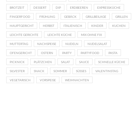
BROTZEIT
DESSERT
DIP
ERDBEEREN
EXPRESSKÜCHE
FINGERFOOD
FRÜHLING
GEBÄCK
GRILLBEILAGE
GRILLEN
HAUPTGERICHT
HERBST
ITALIENISCH
KINDER
KUCHEN
LEICHTE GERICHTE
LEICHTE KÜCHE
MIX OHNE FIX
MUTTERTAG
NACHSPEISE
NUDELN
NUDELSALAT
OFENGERICHT
OSTERN
PARTY
PARTYFOOD
PASTA
PICKNICK
PLÄTZCHEN
SALAT
SAUCE
SCHNELLE KÜCHE
SILVESTER
SNACK
SOMMER
SÜSSES
VALENTINSTAG
VEGETARISCH
VORSPEISE
WEIHNACHTEN