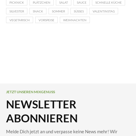
PICKNICK
PLÄTZCHEN
SALAT
SAUCE
SCHNELLE KÜCHE
SILVESTER
SNACK
SOMMER
SÜSSES
VALENTINSTAG
VEGETARISCH
VORSPEISE
WEIHNACHTEN
JETZT UNSEREN MIXGENUSS
NEWSLETTER
ABONNIEREN
Melde Dich jetzt an und verpasse keine News mehr! Wir