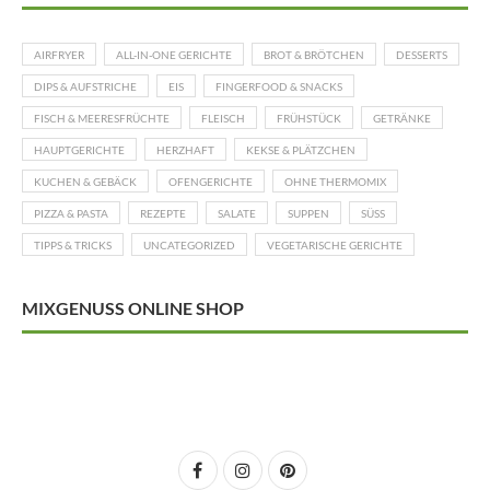
AIRFRYER
ALL-IN-ONE GERICHTE
BROT & BRÖTCHEN
DESSERTS
DIPS & AUFSTRICHE
EIS
FINGERFOOD & SNACKS
FISCH & MEERESFRÜCHTE
FLEISCH
FRÜHSTÜCK
GETRÄNKE
HAUPTGERICHTE
HERZHAFT
KEKSE & PLÄTZCHEN
KUCHEN & GEBÄCK
OFENGERICHTE
OHNE THERMOMIX
PIZZA & PASTA
REZEPTE
SALATE
SUPPEN
SÜSS
TIPPS & TRICKS
UNCATEGORIZED
VEGETARISCHE GERICHTE
MIXGENUSS ONLINE SHOP