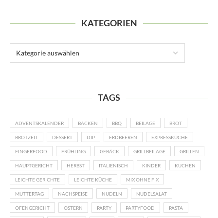
KATEGORIEN
TAGS
ADVENTSKALENDER
BACKEN
BBQ
BEILAGE
BROT
BROTZEIT
DESSERT
DIP
ERDBEEREN
EXPRESSKÜCHE
FINGERFOOD
FRÜHLING
GEBÄCK
GRILLBEILAGE
GRILLEN
HAUPTGERICHT
HERBST
ITALIENISCH
KINDER
KUCHEN
LEICHTE GERICHTE
LEICHTE KÜCHE
MIX OHNE FIX
MUTTERTAG
NACHSPEISE
NUDELN
NUDELSALAT
OFENGERICHT
OSTERN
PARTY
PARTYFOOD
PASTA