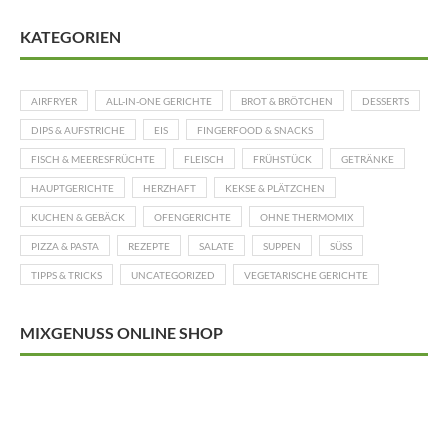
KATEGORIEN
AIRFRYER
ALL-IN-ONE GERICHTE
BROT & BRÖTCHEN
DESSERTS
DIPS & AUFSTRICHE
EIS
FINGERFOOD & SNACKS
FISCH & MEERESFRÜCHTE
FLEISCH
FRÜHSTÜCK
GETRÄNKE
HAUPTGERICHTE
HERZHAFT
KEKSE & PLÄTZCHEN
KUCHEN & GEBÄCK
OFENGERICHTE
OHNE THERMOMIX
PIZZA & PASTA
REZEPTE
SALATE
SUPPEN
SÜSS
TIPPS & TRICKS
UNCATEGORIZED
VEGETARISCHE GERICHTE
MIXGENUSS ONLINE SHOP