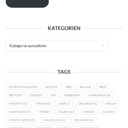
Jetzt anmelden
KATEGORIEN
TAGS
ADVENTSKALENDER
BACKEN
BBQ
BEILAGE
BROT
BROTZEIT
DESSERT
DIP
ERDBEEREN
EXPRESSKÜCHE
FINGERFOOD
FRÜHLING
GEBÄCK
GRILLBEILAGE
GRILLEN
HAUPTGERICHT
HERBST
ITALIENISCH
KINDER
KUCHEN
LEICHTE GERICHTE
LEICHTE KÜCHE
MIX OHNE FIX