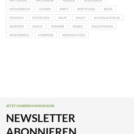
MUTTERTAG
NACHSPEISE
NUDELN
NUDELSALAT
OFENGERICHT
OSTERN
PARTY
PARTYFOOD
PASTA
PICKNICK
PLÄTZCHEN
SALAT
SAUCE
SCHNELLE KÜCHE
SILVESTER
SNACK
SOMMER
SÜSSES
VALENTINSTAG
VEGETARISCH
VORSPEISE
WEIHNACHTEN
JETZT UNSEREN MIXGENUSS
NEWSLETTER
ABONNIEREN