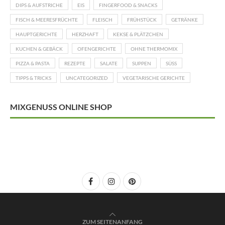
DIPS & AUFSTRICHE
EIS
FINGERFOOD & SNACKS
FISCH & MEERESFRÜCHTE
FLEISCH
FRÜHSTÜCK
GETRÄNKE
HAUPTGERICHTE
HERZHAFT
KEKSE & PLÄTZCHEN
KUCHEN & GEBÄCK
OFENGERICHTE
OHNE THERMOMIX
PIZZA & PASTA
REZEPTE
SALATE
SUPPEN
SÜSS
TIPPS & TRICKS
UNCATEGORIZED
VEGETARISCHE GERICHTE
MIXGENUSS ONLINE SHOP
ZUM SEITENANFANG