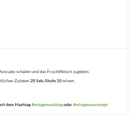
 Avocado schälen und das Fruchtfleisch zugeben.
stlichen Zutaten
20 Sek./Stufe 10
mixen.
 mit dem Hashtag
#mixgenussblog
oder
#mixgenussrezept