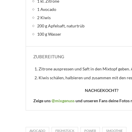
1 kl. Zitrone
1 Avocado
2 Kiwis
200 g Apfelsaft, naturtrüb
100 g Wasser
ZUBEREITUNG
Zitrone auspressen und Saft in den Mixtopf geben.
Kiwis schälen, halbieren und zusammen mit den re
NACHGEKOCHT?
Zeige uns
@mixgenuss
und unseren Fans deine Fotos
AVOCADO
FRÜHSTÜCK
POWER
SMOOTHIE