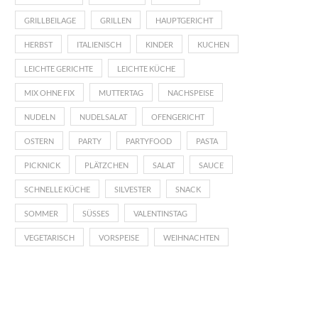
GRILLBEILAGE
GRILLEN
HAUPTGERICHT
HERBST
ITALIENISCH
KINDER
KUCHEN
LEICHTE GERICHTE
LEICHTE KÜCHE
MIX OHNE FIX
MUTTERTAG
NACHSPEISE
NUDELN
NUDELSALAT
OFENGERICHT
OSTERN
PARTY
PARTYFOOD
PASTA
PICKNICK
PLÄTZCHEN
SALAT
SAUCE
SCHNELLE KÜCHE
SILVESTER
SNACK
SOMMER
SÜSSES
VALENTINSTAG
VEGETARISCH
VORSPEISE
WEIHNACHTEN