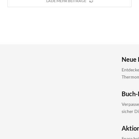
LADE MEHR BEITRÄGE
Neue 
Entdecke
Thermomi
Buch-
Verpasse
sicher D
Aktio
Spare be