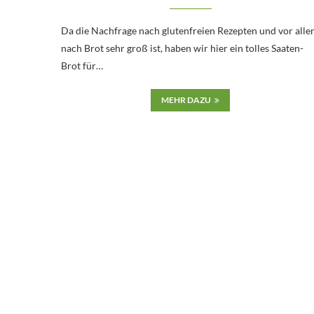
Da die Nachfrage nach glutenfreien Rezepten und vor all
nach Brot sehr groß ist, haben wir hier ein tolles Saaten-
Brot für…
MEHR DAZU