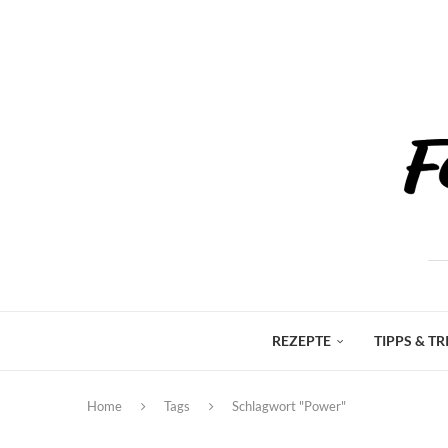
REZEPTE
TIPPS & TR
Home
Tags
Schlagwort "Power"