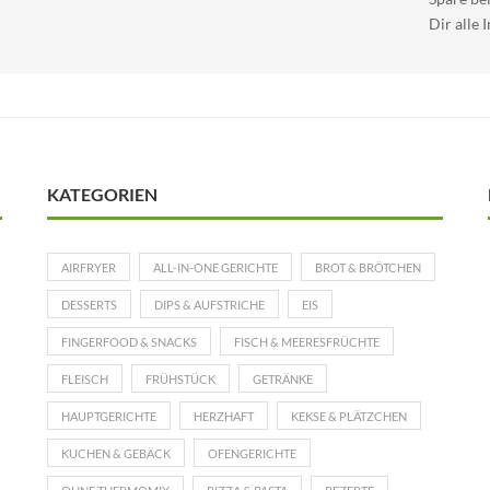
Dir alle 
KATEGORIEN
AIRFRYER
ALL-IN-ONE GERICHTE
BROT & BRÖTCHEN
DESSERTS
DIPS & AUFSTRICHE
EIS
FINGERFOOD & SNACKS
FISCH & MEERESFRÜCHTE
FLEISCH
FRÜHSTÜCK
GETRÄNKE
HAUPTGERICHTE
HERZHAFT
KEKSE & PLÄTZCHEN
KUCHEN & GEBÄCK
OFENGERICHTE