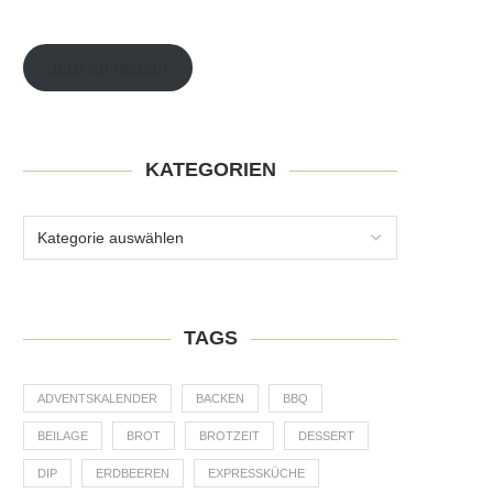
Jetzt anmelden
KATEGORIEN
TAGS
ADVENTSKALENDER
BACKEN
BBQ
BEILAGE
BROT
BROTZEIT
DESSERT
DIP
ERDBEEREN
EXPRESSKÜCHE