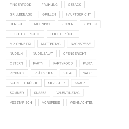
FINGERFOOD
FRÜHLING
GEBÄCK
GRILLBEILAGE
GRILLEN
HAUPTGERICHT
HERBST
ITALIENISCH
KINDER
KUCHEN
LEICHTE GERICHTE
LEICHTE KÜCHE
MIX OHNE FIX
MUTTERTAG
NACHSPEISE
NUDELN
NUDELSALAT
OFENGERICHT
OSTERN
PARTY
PARTYFOOD
PASTA
PICKNICK
PLÄTZCHEN
SALAT
SAUCE
SCHNELLE KÜCHE
SILVESTER
SNACK
SOMMER
SÜSSES
VALENTINSTAG
VEGETARISCH
VORSPEISE
WEIHNACHTEN