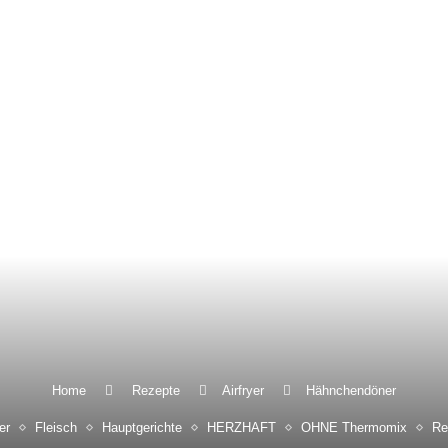
Home
Rezepte
Airfryer
Hähnchendöner
er
Fleisch
Hauptgerichte
HERZHAFT
OHNE Thermomix
Re