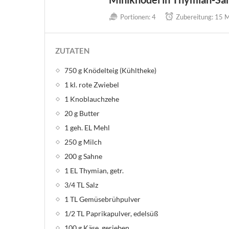
Portionen:
4
Zubereitung:
15 M
ZUTATEN
750 g Knödelteig (Kühltheke)
1 kl. rote Zwiebel
1 Knoblauchzehe
20 g Butter
1 geh. EL Mehl
250 g Milch
200 g Sahne
1 EL Thymian, getr.
3/4 TL Salz
1 TL Gemüsebrühpulver
1/2 TL Paprikapulver, edelsüß
100 g Käse, gerieben