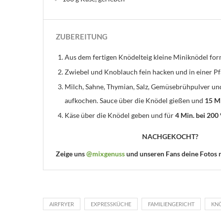
ZUBEREITUNG
Aus dem fertigen Knödelteig kleine Miniknödel for
Zwiebel und Knoblauch fein hacken und in einer P
Milch, Sahne, Thymian, Salz, Gemüsebrühpulver und
aufkochen. Sauce über die Knödel gießen und
15 Mi
Käse über die Knödel geben und für
4 Min. bei 200
NACHGEKOCHT?
Zeige uns
@mixgenuss
und unseren Fans deine Fotos
AIRFRYER
EXPRESSKÜCHE
FAMILIENGERICHT
KN