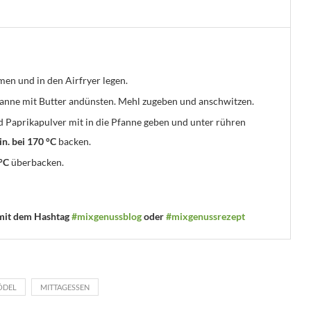
men und in den Airfryer legen.
fanne mit Butter andünsten. Mehl zugeben und anschwitzen.
 Paprikapulver mit in die Pfanne geben und unter rühren
n. bei 170 °C
backen.
 °C
überbacken.
 mit dem Hashtag
#mixgenussblog
oder
#mixgenussrezept
ÖDEL
MITTAGESSEN