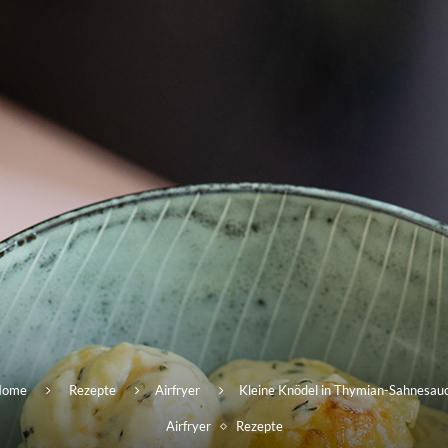
Home
Rezepte
Airfryer
Kleine Knödel in Thymian-Sahnesau
Airfryer
Rezepte