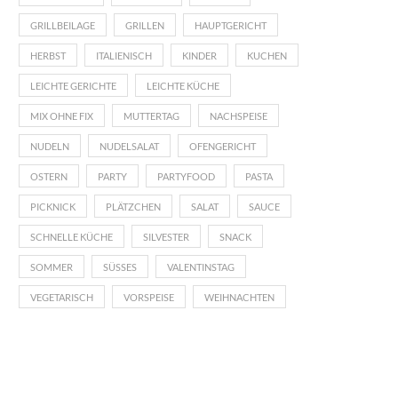
GRILLBEILAGE
GRILLEN
HAUPTGERICHT
HERBST
ITALIENISCH
KINDER
KUCHEN
LEICHTE GERICHTE
LEICHTE KÜCHE
MIX OHNE FIX
MUTTERTAG
NACHSPEISE
NUDELN
NUDELSALAT
OFENGERICHT
OSTERN
PARTY
PARTYFOOD
PASTA
PICKNICK
PLÄTZCHEN
SALAT
SAUCE
SCHNELLE KÜCHE
SILVESTER
SNACK
SOMMER
SÜSSES
VALENTINSTAG
VEGETARISCH
VORSPEISE
WEIHNACHTEN