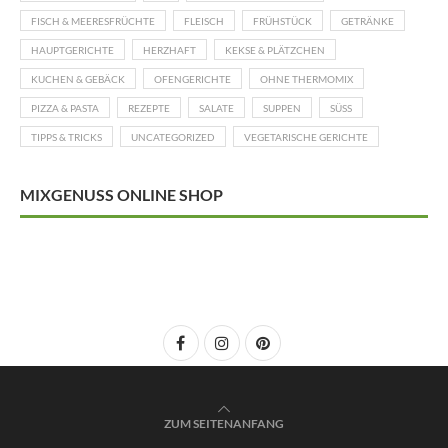
FISCH & MEERESFRÜCHTE
FLEISCH
FRÜHSTÜCK
GETRÄNKE
HAUPTGERICHTE
HERZHAFT
KEKSE & PLÄTZCHEN
KUCHEN & GEBÄCK
OFENGERICHTE
OHNE THERMOMIX
PIZZA & PASTA
REZEPTE
SALATE
SUPPEN
SÜSS
TIPPS & TRICKS
UNCATEGORIZED
VEGETARISCHE GERICHTE
MIXGENUSS ONLINE SHOP
ZUM SEITENANFANG