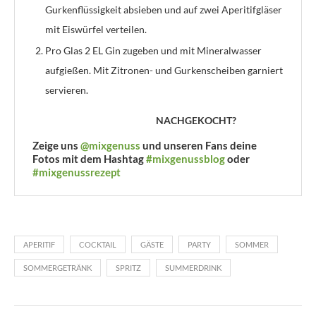
Gurkenflüssigkeit absieben und auf zwei Aperitifgläser
mit Eiswürfel verteilen.
Pro Glas 2 EL Gin zugeben und mit Mineralwasser
aufgießen. Mit Zitronen- und Gurkenscheiben garniert
servieren.
NACHGEKOCHT?
Zeige uns
@mixgenuss
und unseren Fans deine
Fotos mit dem Hashtag
#mixgenussblog
oder
#mixgenussrezept
APERITIF
COCKTAIL
GÄSTE
PARTY
SOMMER
SOMMERGETRÄNK
SPRITZ
SUMMERDRINK