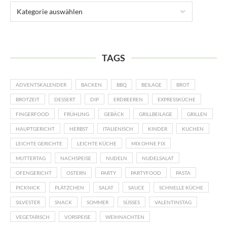
TAGS
ADVENTSKALENDER
BACKEN
BBQ
BEILAGE
BROT
BROTZEIT
DESSERT
DIP
ERDBEEREN
EXPRESSKÜCHE
FINGERFOOD
FRÜHLING
GEBÄCK
GRILLBEILAGE
GRILLEN
HAUPTGERICHT
HERBST
ITALIENISCH
KINDER
KUCHEN
LEICHTE GERICHTE
LEICHTE KÜCHE
MIX OHNE FIX
MUTTERTAG
NACHSPEISE
NUDELN
NUDELSALAT
OFENGERICHT
OSTERN
PARTY
PARTYFOOD
PASTA
PICKNICK
PLÄTZCHEN
SALAT
SAUCE
SCHNELLE KÜCHE
SILVESTER
SNACK
SOMMER
SÜSSES
VALENTINSTAG
VEGETARISCH
VORSPEISE
WEIHNACHTEN