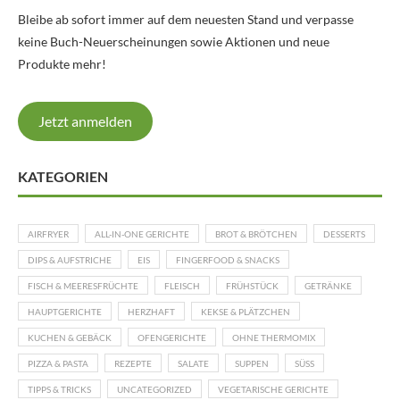
Bleibe ab sofort immer auf dem neuesten Stand und verpasse
keine Buch-Neuerscheinungen sowie Aktionen und neue
Produkte mehr!
Jetzt anmelden
KATEGORIEN
AIRFRYER
ALL-IN-ONE GERICHTE
BROT & BRÖTCHEN
DESSERTS
DIPS & AUFSTRICHE
EIS
FINGERFOOD & SNACKS
FISCH & MEERESFRÜCHTE
FLEISCH
FRÜHSTÜCK
GETRÄNKE
HAUPTGERICHTE
HERZHAFT
KEKSE & PLÄTZCHEN
KUCHEN & GEBÄCK
OFENGERICHTE
OHNE THERMOMIX
PIZZA & PASTA
REZEPTE
SALATE
SUPPEN
SÜSS
TIPPS & TRICKS
UNCATEGORIZED
VEGETARISCHE GERICHTE