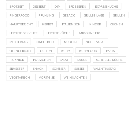
BROTZEIT
DESSERT
DIP
ERDBEEREN
EXPRESSKÜCHE
FINGERFOOD
FRÜHLING
GEBÄCK
GRILLBEILAGE
GRILLEN
HAUPTGERICHT
HERBST
ITALIENISCH
KINDER
KUCHEN
LEICHTE GERICHTE
LEICHTE KÜCHE
MIX OHNE FIX
MUTTERTAG
NACHSPEISE
NUDELN
NUDELSALAT
OFENGERICHT
OSTERN
PARTY
PARTYFOOD
PASTA
PICKNICK
PLÄTZCHEN
SALAT
SAUCE
SCHNELLE KÜCHE
SILVESTER
SNACK
SOMMER
SÜSSES
VALENTINSTAG
VEGETARISCH
VORSPEISE
WEIHNACHTEN