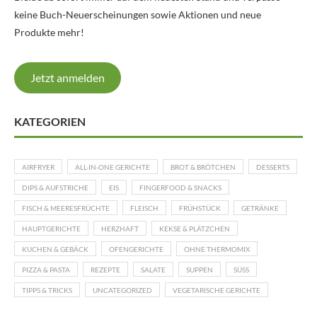
keine Buch-Neuerscheinungen sowie Aktionen und neue
Produkte mehr!
Jetzt anmelden
KATEGORIEN
AIRFRYER
ALL-IN-ONE GERICHTE
BROT & BRÖTCHEN
DESSERTS
DIPS & AUFSTRICHE
EIS
FINGERFOOD & SNACKS
FISCH & MEERESFRÜCHTE
FLEISCH
FRÜHSTÜCK
GETRÄNKE
HAUPTGERICHTE
HERZHAFT
KEKSE & PLÄTZCHEN
KUCHEN & GEBÄCK
OFENGERICHTE
OHNE THERMOMIX
PIZZA & PASTA
REZEPTE
SALATE
SUPPEN
SÜSS
TIPPS & TRICKS
UNCATEGORIZED
VEGETARISCHE GERICHTE