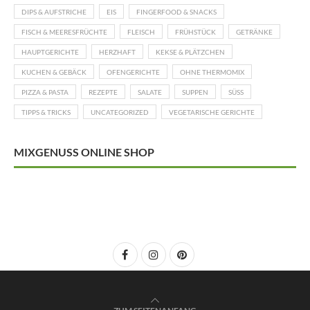
DIPS & AUFSTRICHE
EIS
FINGERFOOD & SNACKS
FISCH & MEERESFRÜCHTE
FLEISCH
FRÜHSTÜCK
GETRÄNKE
HAUPTGERICHTE
HERZHAFT
KEKSE & PLÄTZCHEN
KUCHEN & GEBÄCK
OFENGERICHTE
OHNE THERMOMIX
PIZZA & PASTA
REZEPTE
SALATE
SUPPEN
SÜSS
TIPPS & TRICKS
UNCATEGORIZED
VEGETARISCHE GERICHTE
MIXGENUSS ONLINE SHOP