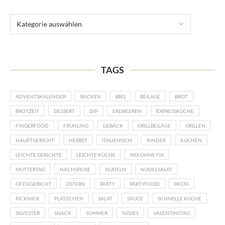
TAGS
ADVENTSKALENDER
BACKEN
BBQ
BEILAGE
BROT
BROTZEIT
DESSERT
DIP
ERDBEEREN
EXPRESSKÜCHE
FINGERFOOD
FRÜHLING
GEBÄCK
GRILLBEILAGE
GRILLEN
HAUPTGERICHT
HERBST
ITALIENISCH
KINDER
KUCHEN
LEICHTE GERICHTE
LEICHTE KÜCHE
MIX OHNE FIX
MUTTERTAG
NACHSPEISE
NUDELN
NUDELSALAT
OFENGERICHT
OSTERN
PARTY
PARTYFOOD
PASTA
PICKNICK
PLÄTZCHEN
SALAT
SAUCE
SCHNELLE KÜCHE
SILVESTER
SNACK
SOMMER
SÜSSES
VALENTINSTAG