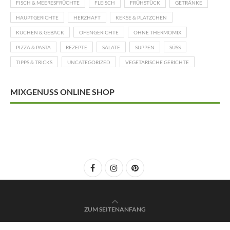
FISCH & MEERESFRÜCHTE
FLEISCH
FRÜHSTÜCK
GETRÄNKE
HAUPTGERICHTE
HERZHAFT
KEKSE & PLÄTZCHEN
KUCHEN & GEBÄCK
OFENGERICHTE
OHNE THERMOMIX
PIZZA & PASTA
REZEPTE
SALATE
SUPPEN
SÜSS
TIPPS & TRICKS
UNCATEGORIZED
VEGETARISCHE GERICHTE
MIXGENUSS ONLINE SHOP
ZUM SEITENANFANG