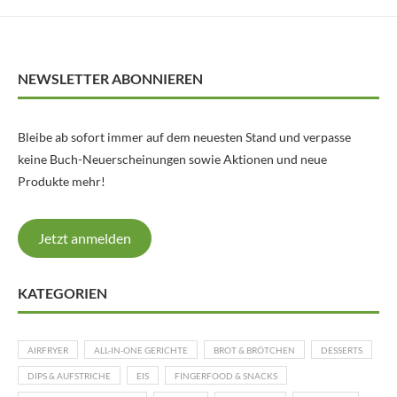
NEWSLETTER ABONNIEREN
Bleibe ab sofort immer auf dem neuesten Stand und verpasse
keine Buch-Neuerscheinungen sowie Aktionen und neue
Produkte mehr!
Jetzt anmelden
KATEGORIEN
AIRFRYER
ALL-IN-ONE GERICHTE
BROT & BRÖTCHEN
DESSERTS
DIPS & AUFSTRICHE
EIS
FINGERFOOD & SNACKS