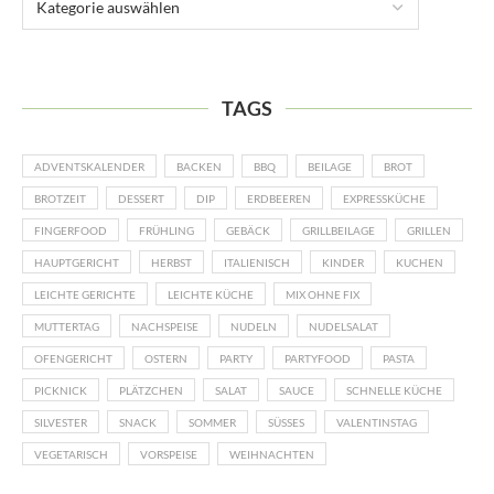
TAGS
ADVENTSKALENDER
BACKEN
BBQ
BEILAGE
BROT
BROTZEIT
DESSERT
DIP
ERDBEEREN
EXPRESSKÜCHE
FINGERFOOD
FRÜHLING
GEBÄCK
GRILLBEILAGE
GRILLEN
HAUPTGERICHT
HERBST
ITALIENISCH
KINDER
KUCHEN
LEICHTE GERICHTE
LEICHTE KÜCHE
MIX OHNE FIX
MUTTERTAG
NACHSPEISE
NUDELN
NUDELSALAT
OFENGERICHT
OSTERN
PARTY
PARTYFOOD
PASTA
PICKNICK
PLÄTZCHEN
SALAT
SAUCE
SCHNELLE KÜCHE
SILVESTER
SNACK
SOMMER
SÜSSES
VALENTINSTAG
VEGETARISCH
VORSPEISE
WEIHNACHTEN