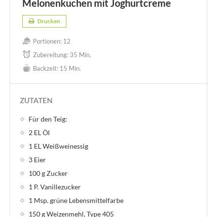
Melonenkuchen mit Joghurtcreme
Drucken
Portionen:
12
Zubereitung:
35 Min.
Backzeit:
15 Min.
ZUTATEN
Für den Teig:
2 EL Öl
1 EL Weißweinessig
3 Eier
100 g Zucker
1 P. Vanillezucker
1 Msp. grüne Lebensmittelfarbe
150 g Weizenmehl, Type 405