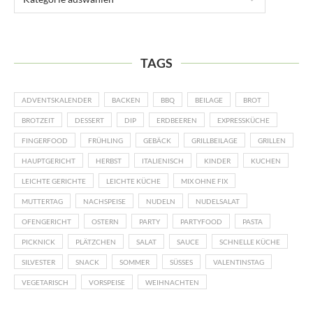
TAGS
ADVENTSKALENDER
BACKEN
BBQ
BEILAGE
BROT
BROTZEIT
DESSERT
DIP
ERDBEEREN
EXPRESSKÜCHE
FINGERFOOD
FRÜHLING
GEBÄCK
GRILLBEILAGE
GRILLEN
HAUPTGERICHT
HERBST
ITALIENISCH
KINDER
KUCHEN
LEICHTE GERICHTE
LEICHTE KÜCHE
MIX OHNE FIX
MUTTERTAG
NACHSPEISE
NUDELN
NUDELSALAT
OFENGERICHT
OSTERN
PARTY
PARTYFOOD
PASTA
PICKNICK
PLÄTZCHEN
SALAT
SAUCE
SCHNELLE KÜCHE
SILVESTER
SNACK
SOMMER
SÜSSES
VALENTINSTAG
VEGETARISCH
VORSPEISE
WEIHNACHTEN