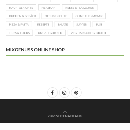
HAUPTGERICHTE
HERZHAFT
KEKSE & PLÄTZCHEN
KUCHEN & GEBÄCK
OFENGERICHTE
OHNE THERMOMIX
PIZZA & PASTA
REZEPTE
SALATE
SUPPEN
SÜSS
TIPPS & TRICKS
UNCATEGORIZED
VEGETARISCHE GERICHTE
MIXGENUSS ONLINE SHOP
ZUM SEITENANFANG