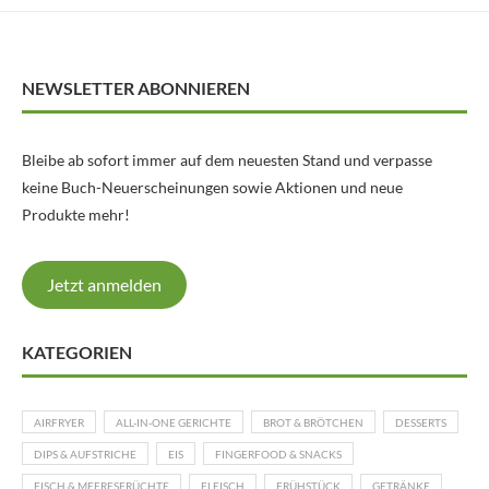
NEWSLETTER ABONNIEREN
Bleibe ab sofort immer auf dem neuesten Stand und verpasse
keine Buch-Neuerscheinungen sowie Aktionen und neue
Produkte mehr!
Jetzt anmelden
KATEGORIEN
AIRFRYER
ALL-IN-ONE GERICHTE
BROT & BRÖTCHEN
DESSERTS
DIPS & AUFSTRICHE
EIS
FINGERFOOD & SNACKS
FISCH & MEERESFRÜCHTE
FLEISCH
FRÜHSTÜCK
GETRÄNKE