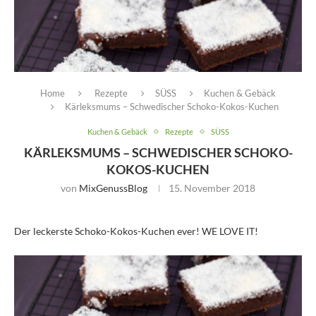
Home
Rezepte
SÜSS
Kuchen & Gebäck
Kärleksmums – Schwedischer Schoko-Kokos-Kuchen
Kuchen & Gebäck
Rezepte
SÜSS
KÄRLEKSMUMS – SCHWEDISCHER SCHOKO-
KOKOS-KUCHEN
von
MixGenussBlog
15. November 2018
Der leckerste Schoko-Kokos-Kuchen ever! WE LOVE IT!