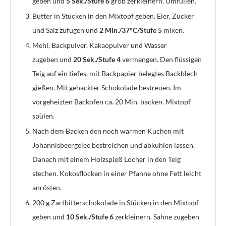
geben und
5 Sek./Stufe 6
grob zerkleinern. Umfüllen.
Butter in Stücken in den Mixtopf geben. Eier, Zucker
und Salz zufügen und
2 Min./37°C/Stufe 5
mixen.
Mehl, Backpulver, Kakaopulver und Wasser
zugeben
und
20 Sek./Stufe 4
vermengen. Den flüssigen
Teig auf ein tiefes, mit Backpapier belegtes Backblech
gießen. Mit gehackter Schokolade bestreuen. Im
vorgeheizten Backofen ca. 20 Min. backen. Mixtopf
spülen.
Nach dem Backen den noch warmen Kuchen mit
Johannisbeergelee bestreichen und abkühlen lassen.
Danach mit einem Holzspieß Löcher in den Teig
stechen. Kokosflocken in einer Pfanne ohne Fett leicht
anrösten.
200 g Zartbitterschokolade in Stücken in den Mixtopf
geben und
10
Sek./Stufe 6
zerkleinern. Sahne zugeben