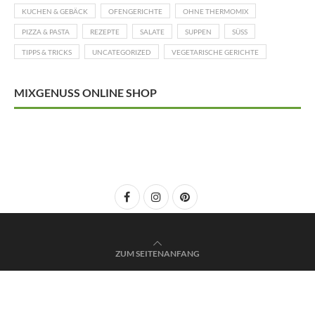
KUCHEN & GEBÄCK
OFENGERICHTE
OHNE THERMOMIX
PIZZA & PASTA
REZEPTE
SALATE
SUPPEN
SÜSS
TIPPS & TRICKS
UNCATEGORIZED
VEGETARISCHE GERICHTE
MIXGENUSS ONLINE SHOP
ZUM SEITENANFANG