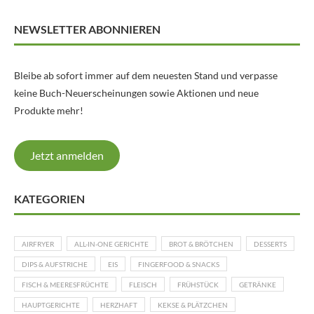
NEWSLETTER ABONNIEREN
Bleibe ab sofort immer auf dem neuesten Stand und verpasse
keine Buch-Neuerscheinungen sowie Aktionen und neue
Produkte mehr!
Jetzt anmelden
KATEGORIEN
AIRFRYER
ALL-IN-ONE GERICHTE
BROT & BRÖTCHEN
DESSERTS
DIPS & AUFSTRICHE
EIS
FINGERFOOD & SNACKS
FISCH & MEERESFRÜCHTE
FLEISCH
FRÜHSTÜCK
GETRÄNKE
HAUPTGERICHTE
HERZHAFT
KEKSE & PLÄTZCHEN