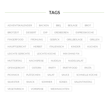
TAGS
ADVENTSKALENDER
BACKEN
BBQ
BEILAGE
BROT
BROTZEIT
DESSERT
DIP
ERDBEEREN
EXPRESSKÜCHE
FINGERFOOD
FRÜHLING
GEBÄCK
GRILLBEILAGE
GRILLEN
HAUPTGERICHT
HERBST
ITALIENISCH
KINDER
KUCHEN
LEICHTE GERICHTE
LEICHTE KÜCHE
MIX OHNE FIX
MUTTERTAG
NACHSPEISE
NUDELN
NUDELSALAT
OFENGERICHT
OSTERN
PARTY
PARTYFOOD
PASTA
PICKNICK
PLÄTZCHEN
SALAT
SAUCE
SCHNELLE KÜCHE
SILVESTER
SNACK
SOMMER
SÜSSES
VALENTINSTAG
VEGETARISCH
VORSPEISE
WEIHNACHTEN