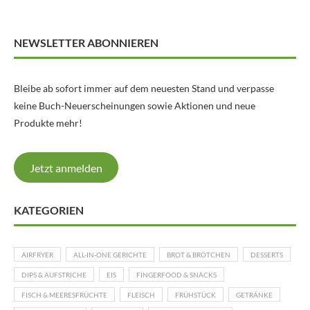
NEWSLETTER ABONNIEREN
Bleibe ab sofort immer auf dem neuesten Stand und verpasse
keine Buch-Neuerscheinungen sowie Aktionen und neue
Produkte mehr!
Jetzt anmelden
KATEGORIEN
AIRFRYER
ALL-IN-ONE GERICHTE
BROT & BRÖTCHEN
DESSERTS
DIPS & AUFSTRICHE
EIS
FINGERFOOD & SNACKS
FISCH & MEERESFRÜCHTE
FLEISCH
FRÜHSTÜCK
GETRÄNKE