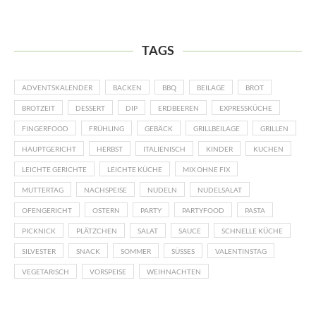
TAGS
ADVENTSKALENDER
BACKEN
BBQ
BEILAGE
BROT
BROTZEIT
DESSERT
DIP
ERDBEEREN
EXPRESSKÜCHE
FINGERFOOD
FRÜHLING
GEBÄCK
GRILLBEILAGE
GRILLEN
HAUPTGERICHT
HERBST
ITALIENISCH
KINDER
KUCHEN
LEICHTE GERICHTE
LEICHTE KÜCHE
MIX OHNE FIX
MUTTERTAG
NACHSPEISE
NUDELN
NUDELSALAT
OFENGERICHT
OSTERN
PARTY
PARTYFOOD
PASTA
PICKNICK
PLÄTZCHEN
SALAT
SAUCE
SCHNELLE KÜCHE
SILVESTER
SNACK
SOMMER
SÜSSES
VALENTINSTAG
VEGETARISCH
VORSPEISE
WEIHNACHTEN