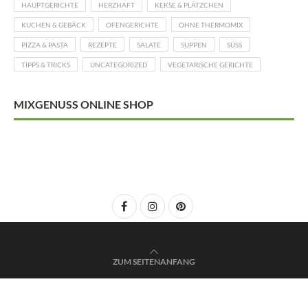
HAUPTGERICHTE
HERZHAFT
KEKSE & PLÄTZCHEN
KUCHEN & GEBÄCK
OFENGERICHTE
OHNE THERMOMIX
PIZZA & PASTA
REZEPTE
SALATE
SUPPEN
SÜSS
TIPPS & TRICKS
UNCATEGORIZED
VEGETARISCHE GERICHTE
MIXGENUSS ONLINE SHOP
ZUM SEITENANFANG