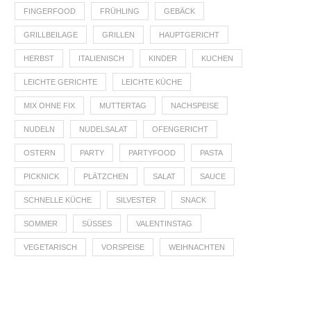
FINGERFOOD
FRÜHLING
GEBÄCK
GRILLBEILAGE
GRILLEN
HAUPTGERICHT
HERBST
ITALIENISCH
KINDER
KUCHEN
LEICHTE GERICHTE
LEICHTE KÜCHE
MIX OHNE FIX
MUTTERTAG
NACHSPEISE
NUDELN
NUDELSALAT
OFENGERICHT
OSTERN
PARTY
PARTYFOOD
PASTA
PICKNICK
PLÄTZCHEN
SALAT
SAUCE
SCHNELLE KÜCHE
SILVESTER
SNACK
SOMMER
SÜSSES
VALENTINSTAG
VEGETARISCH
VORSPEISE
WEIHNACHTEN