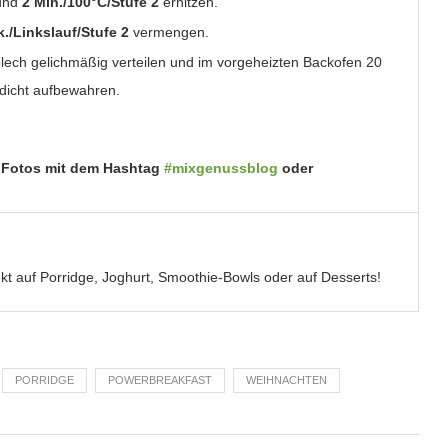
 und
2 Min./100°C/Stufe 2
erhitzen.
k./Linkslauf/Stufe 2
vermengen.
lech gelichmäßig verteilen und im vorgeheizten Backofen 20
tdicht aufbewahren.
 Fotos mit dem Hashtag
#mixgenussblog
oder
 auf Porridge, Joghurt, Smoothie-Bowls oder auf Desserts!
PORRIDGE
POWERBREAKFAST
WEIHNACHTEN