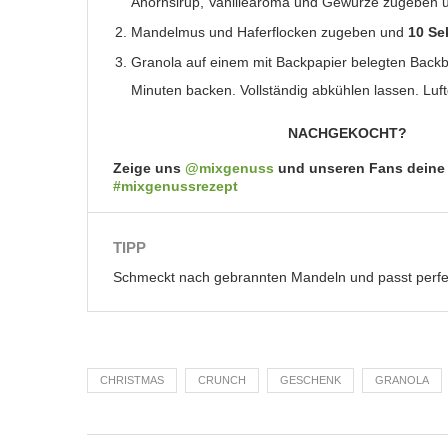
Ahornsirup, Vanillearoma und Gewürze zugeben
Mandelmus und Haferflocken zugeben und
10 Se
Granola auf einem mit Backpapier belegten Backb
Minuten backen. Vollständig abkühlen lassen. Luf
NACHGEKOCHT?
Zeige uns
@mixgenuss
und unseren Fans deine
#mixgenussrezept
TIPP
Schmeckt nach gebrannten Mandeln und passt perfekt
CHRISTMAS
CRUNCH
GESCHENK
GRANOLA