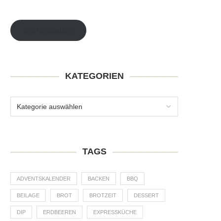
Jetzt anmelden
KATEGORIEN
TAGS
ADVENTSKALENDER
BACKEN
BBQ
BEILAGE
BROT
BROTZEIT
DESSERT
DIP
ERDBEEREN
EXPRESSKÜCHE