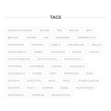
TAGS
ADVENTSKALENDER
BACKEN
BBQ
BEILAGE
BROT
BROTZEIT
DESSERT
DIP
ERDBEEREN
EXPRESSKÜCHE
FINGERFOOD
FRÜHLING
GEBÄCK
GRILLBEILAGE
GRILLEN
HAUPTGERICHT
HERBST
ITALIENISCH
KINDER
KUCHEN
LEICHTE GERICHTE
LEICHTE KÜCHE
MIX OHNE FIX
MUTTERTAG
NACHSPEISE
NUDELN
NUDELSALAT
OFENGERICHT
OSTERN
PARTY
PARTYFOOD
PASTA
PICKNICK
PLÄTZCHEN
SALAT
SAUCE
SCHNELLE KÜCHE
SILVESTER
SNACK
SOMMER
SÜSSES
VALENTINSTAG
VEGETARISCH
VORSPEISE
WEIHNACHTEN