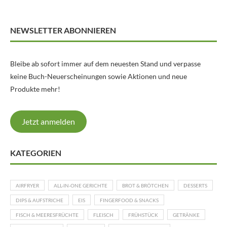
NEWSLETTER ABONNIEREN
Bleibe ab sofort immer auf dem neuesten Stand und verpasse
keine Buch-Neuerscheinungen sowie Aktionen und neue
Produkte mehr!
Jetzt anmelden
KATEGORIEN
AIRFRYER
ALL-IN-ONE GERICHTE
BROT & BRÖTCHEN
DESSERTS
DIPS & AUFSTRICHE
EIS
FINGERFOOD & SNACKS
FISCH & MEERESFRÜCHTE
FLEISCH
FRÜHSTÜCK
GETRÄNKE