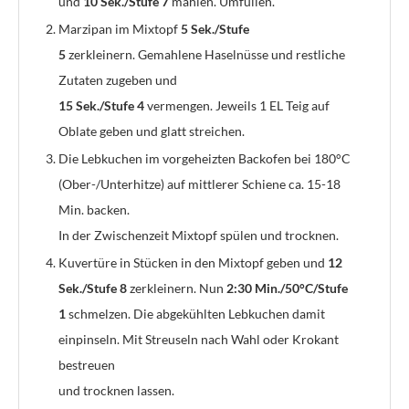
und
10 Sek./Stufe 7
mahlen. Umfüllen.
Marzipan im Mixtopf
5 Sek./Stufe
5
zerkleinern. Gemahlene Haselnüsse und restliche
Zutaten zugeben und
15 Sek./Stufe 4
vermengen. Jeweils 1 EL Teig auf
Oblate geben und glatt streichen.
Die Lebkuchen im vorgeheizten Backofen bei 180°C
(Ober-/Unterhitze) auf mittlerer Schiene ca. 15-18
Min. backen.
In der Zwischenzeit Mixtopf spülen und trocknen.
Kuvertüre in Stücken in den Mixtopf geben und
12
Sek./Stufe 8
zerkleinern. Nun
2:30 Min./50°C/Stufe
1
schmelzen. Die abgekühlten Lebkuchen damit
einpinseln. Mit Streuseln nach Wahl oder Krokant
bestreuen
und trocknen lassen.