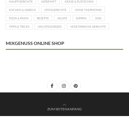
HAUPTGERICHTE
HERZHAFT
KEKSE & PLÄTZCHEN
KUCHEN & GEBÄCK
OFENGERICHTE
OHNE THERMOMIX
PIZZA & PASTA
REZEPTE
SALATE
SUPPEN
SÜSS
TIPPS & TRICKS
UNCATEGORIZED
VEGETARISCHE GERICHTE
MIXGENUSS ONLINE SHOP
ZUM SEITENANFANG