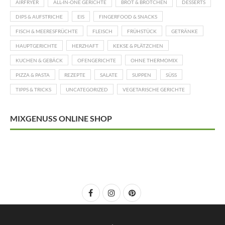
AIRFRYER
ALL-IN-ONE GERICHTE
BROT & BRÖTCHEN
DESSERTS
DIPS & AUFSTRICHE
EIS
FINGERFOOD & SNACKS
FISCH & MEERESFRÜCHTE
FLEISCH
FRÜHSTÜCK
GETRÄNKE
HAUPTGERICHTE
HERZHAFT
KEKSE & PLÄTZCHEN
KUCHEN & GEBÄCK
OFENGERICHTE
OHNE THERMOMIX
PIZZA & PASTA
REZEPTE
SALATE
SUPPEN
SÜSS
TIPPS & TRICKS
UNCATEGORIZED
VEGETARISCHE GERICHTE
MIXGENUSS ONLINE SHOP