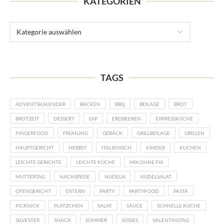
KATEGORIEN
TAGS
ADVENTSKALENDER
BACKEN
BBQ
BEILAGE
BROT
BROTZEIT
DESSERT
DIP
ERDBEEREN
EXPRESSKÜCHE
FINGERFOOD
FRÜHLING
GEBÄCK
GRILLBEILAGE
GRILLEN
HAUPTGERICHT
HERBST
ITALIENISCH
KINDER
KUCHEN
LEICHTE GERICHTE
LEICHTE KÜCHE
MIX OHNE FIX
MUTTERTAG
NACHSPEISE
NUDELN
NUDELSALAT
OFENGERICHT
OSTERN
PARTY
PARTYFOOD
PASTA
PICKNICK
PLÄTZCHEN
SALAT
SAUCE
SCHNELLE KÜCHE
SILVESTER
SNACK
SOMMER
SÜSSES
VALENTINSTAG