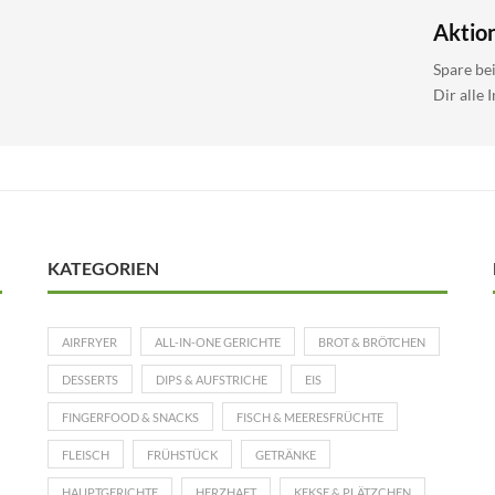
Aktio
Spare be
Dir alle 
KATEGORIEN
AIRFRYER
ALL-IN-ONE GERICHTE
BROT & BRÖTCHEN
DESSERTS
DIPS & AUFSTRICHE
EIS
FINGERFOOD & SNACKS
FISCH & MEERESFRÜCHTE
FLEISCH
FRÜHSTÜCK
GETRÄNKE
HAUPTGERICHTE
HERZHAFT
KEKSE & PLÄTZCHEN