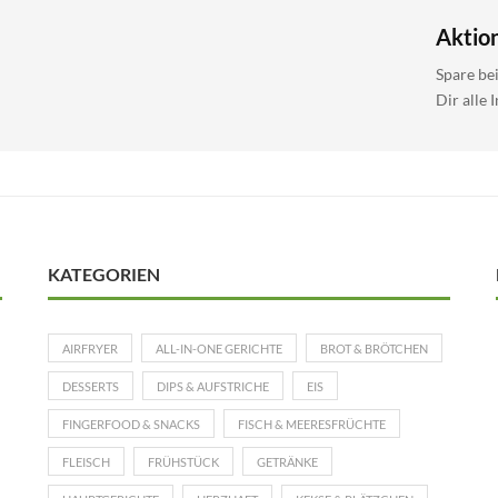
Aktio
Spare be
Dir alle 
KATEGORIEN
AIRFRYER
ALL-IN-ONE GERICHTE
BROT & BRÖTCHEN
DESSERTS
DIPS & AUFSTRICHE
EIS
FINGERFOOD & SNACKS
FISCH & MEERESFRÜCHTE
FLEISCH
FRÜHSTÜCK
GETRÄNKE