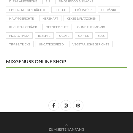
DIPS & AUFSTRICHE
EIS
FINGERFOOD & SNACKS
FISCH & MEERESFRÜCHTE
FLEISCH
FRÜHSTÜCK
GETRÄNKE
HAUPTGERICHTE
HERZHAFT
KEKSE & PLÄTZCHEN
KUCHEN & GEBÄCK
OFENGERICHTE
OHNE THERMOMIX
PIZZA & PASTA
REZEPTE
SALATE
SUPPEN
SÜSS
TIPPS & TRICKS
UNCATEGORIZED
VEGETARISCHE GERICHTE
MIXGENUSS ONLINE SHOP
ZUM SEITENANFANG