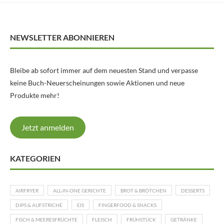
NEWSLETTER ABONNIEREN
Bleibe ab sofort immer auf dem neuesten Stand und verpasse
keine Buch-Neuerscheinungen sowie Aktionen und neue
Produkte mehr!
Jetzt anmelden
KATEGORIEN
AIRFRYER
ALL-IN-ONE GERICHTE
BROT & BRÖTCHEN
DESSERTS
DIPS & AUFSTRICHE
EIS
FINGERFOOD & SNACKS
FISCH & MEERESFRÜCHTE
FLEISCH
FRÜHSTÜCK
GETRÄNKE