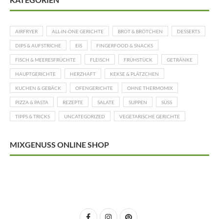
AIRFRYER
ALL-IN-ONE GERICHTE
BROT & BRÖTCHEN
DESSERTS
DIPS & AUFSTRICHE
EIS
FINGERFOOD & SNACKS
FISCH & MEERESFRÜCHTE
FLEISCH
FRÜHSTÜCK
GETRÄNKE
HAUPTGERICHTE
HERZHAFT
KEKSE & PLÄTZCHEN
KUCHEN & GEBÄCK
OFENGERICHTE
OHNE THERMOMIX
PIZZA & PASTA
REZEPTE
SALATE
SUPPEN
SÜSS
TIPPS & TRICKS
UNCATEGORIZED
VEGETARISCHE GERICHTE
MIXGENUSS ONLINE SHOP