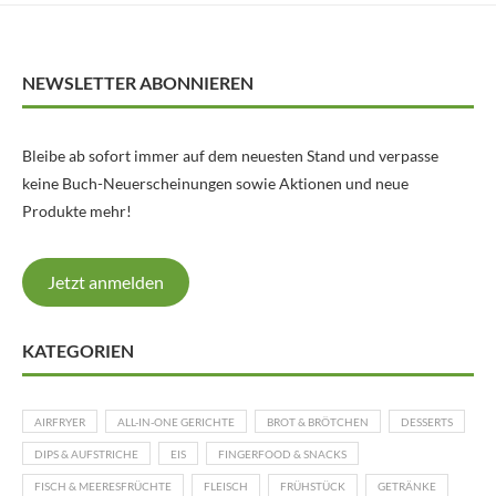
NEWSLETTER ABONNIEREN
Bleibe ab sofort immer auf dem neuesten Stand und verpasse
keine Buch-Neuerscheinungen sowie Aktionen und neue
Produkte mehr!
Jetzt anmelden
KATEGORIEN
AIRFRYER
ALL-IN-ONE GERICHTE
BROT & BRÖTCHEN
DESSERTS
DIPS & AUFSTRICHE
EIS
FINGERFOOD & SNACKS
FISCH & MEERESFRÜCHTE
FLEISCH
FRÜHSTÜCK
GETRÄNKE